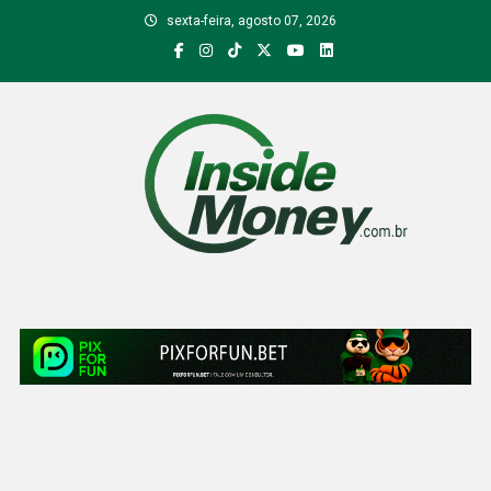
Skip
sexta-feira, agosto 07, 2026
to
content
Inside Money