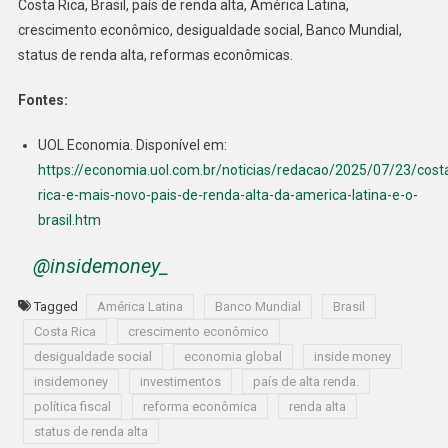
Costa Rica, Brasil, país de renda alta, América Latina,
crescimento econômico, desigualdade social, Banco Mundial,
status de renda alta, reformas econômicas.
Fontes:
UOL Economia. Disponível em:
https://economia.uol.com.br/noticias/redacao/2025/07/23/cost
rica-e-mais-novo-pais-de-renda-alta-da-america-latina-e-o-
brasil.htm
@insidemoney_
Tagged
América Latina
Banco Mundial
Brasil
Costa Rica
crescimento econômico
desigualdade social
economia global
inside money
insidemoney
investimentos
país de alta renda.
política fiscal
reforma econômica
renda alta
status de renda alta