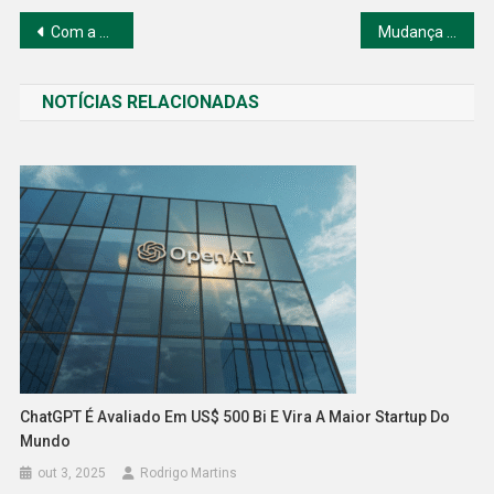
Navegação
Com a aceleração da inflação, a economia argentina enfrenta desafios ainda mais profundos, afetando a confiança interna e os mercados internacionais.
Mudança na Fórmula da Coca-Cola nos EUA Pode Favorecer o Brasil; Entenda os Impactos
de
NOTÍCIAS RELACIONADAS
Post
ChatGPT É Avaliado Em US$ 500 Bi E Vira A Maior Startup Do
Mundo
out 3, 2025
Rodrigo Martins