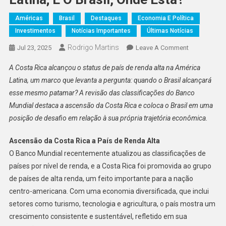
Américas
Brasil
Destaques
Economia E Política
Investimentos
Notícias Importantes
Últimas Notícias
Rodrigo Martins
On
Jul 23, 2025
Leave A Comment
Costa
A Costa Rica alcançou o status de país de renda alta na América
Rica
Latina, um marco que levanta a pergunta: quando o Brasil alcançará
Se
esse mesmo patamar? A revisão das classificações do Banco
Torna
Mundial destaca a ascensão da Costa Rica e coloca o Brasil em uma
O
Mais
posição de desafio em relação à sua própria trajetória econômica.
Novo
País
Ascensão da Costa Rica a País de Renda Alta
De
O Banco Mundial recentemente atualizou as classificações de
Renda
países por nível de renda, e a Costa Rica foi promovida ao grupo
Alta
de países de alta renda, um feito importante para a nação
Na
centro-americana. Com uma economia diversificada, que inclui
América
setores como turismo, tecnologia e agricultura, o país mostra um
Latina;
crescimento consistente e sustentável, refletido em sua
E