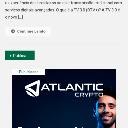
a experiência dos brasileiros ao aliar transmissão tradicional com
Esta
Chegando
serviços digitais avançados. O que é a TV 3.0 (DTV+)? A TV 3.0 é
Ao
o novo […]
Brasil.
Continue Lendo
Navegação
Publicações mais antigas
por
posts