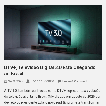
De
Bolsonaro.
DTV+, Televisão Digital 3.0 Esta Chegando
ao Brasil.
Rodrigo Martins
On
Set 9, 2025
Leave A Comment
DTV+,
A TV 3.0, também conhecida como DTV+, representa a evolução
Televisão
da televisão aberta no Brasil. Oficializado em agosto de 2025 por
Digital
decreto do presidente Lula, o novo padrão promete transformar
3.0