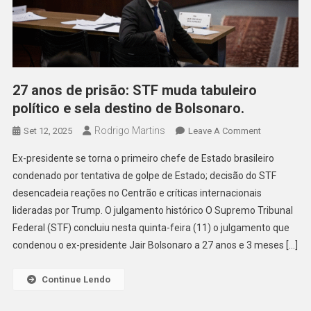
27 anos de prisão: STF muda tabuleiro
político e sela destino de Bolsonaro.
Rodrigo Martins
On
Set 12, 2025
Leave A Comment
27
Ex-presidente se torna o primeiro chefe de Estado brasileiro
Anos
condenado por tentativa de golpe de Estado; decisão do STF
De
desencadeia reações no Centrão e críticas internacionais
Prisão:
lideradas por Trump. O julgamento histórico O Supremo Tribunal
STF
Muda
Federal (STF) concluiu nesta quinta-feira (11) o julgamento que
Tabuleiro
condenou o ex-presidente Jair Bolsonaro a 27 anos e 3 meses […]
Político
E
Continue Lendo
Sela
Destino