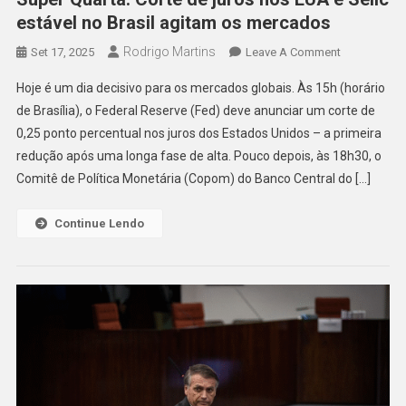
estável no Brasil agitam os mercados
Rodrigo Martins
On
Set 17, 2025
Leave A Comment
Super
Hoje é um dia decisivo para os mercados globais. Às 15h (horário
Quarta:
de Brasília), o Federal Reserve (Fed) deve anunciar um corte de
Corte
0,25 ponto percentual nos juros dos Estados Unidos – a primeira
De
redução após uma longa fase de alta. Pouco depois, às 18h30, o
Juros
Nos
Comitê de Política Monetária (Copom) do Banco Central do […]
EUA
E
Continue Lendo
Selic
Estável
No
Brasil
Agitam
Os
Mercados