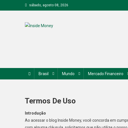
Skip
sábado, agosto 08, 2026
to
content
Inside Money
Brasil
Mundo
Mercado Financeiro
Termos De Uso
Introdução
Ao acessar o blog Inside Money, você concorda em cumpr
com alguma cláusula, solicitamos que não utilize o nosso 