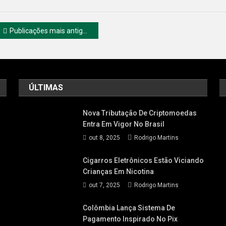
Navegação
Publicações mais antigas
por
posts
ÚLTIMAS
Nova Tributação De Criptomoedas
Entra Em Vigor No Brasil
out 8, 2025
Rodrigo Martins
Cigarros Eletrônicos Estão Viciando
Crianças Em Nicotina
out 7, 2025
Rodrigo Martins
Colômbia Lança Sistema De
Pagamento Inspirado No Pix