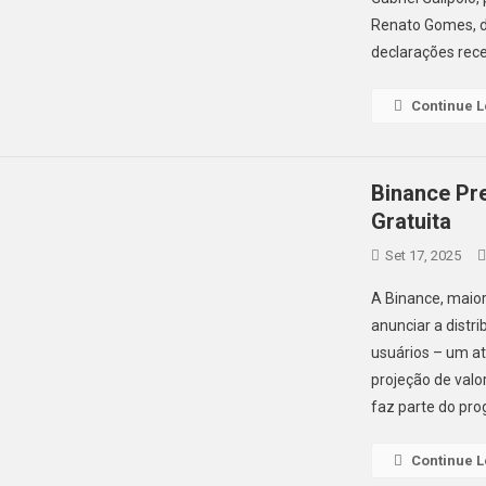
Renato Gomes, di
declarações rec
Continue 
Binance Pr
Gratuita
Set 17, 2025
A Binance, maio
anunciar a distr
usuários – um at
projeção de valor
faz parte do pr
Continue 