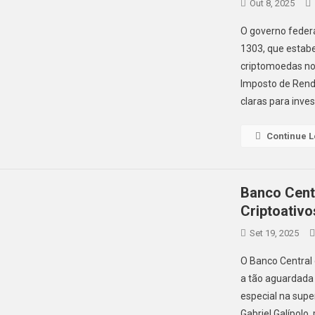
Out 8, 2025
O governo federa
1303, que estabe
criptomoedas no B
Imposto de Rend
claras para inves
Continue 
Banco Cent
Criptoativo
Set 19, 2025
O Banco Central 
a tão aguardada
especial na supe
Gabriel Galípolo