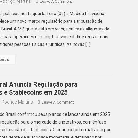
Rodrigo Martins
On
Leave A Comment
Nova
l publicou nesta quarta-feira (09) a Medida Provisória
Tributação
lece um novo marco regulatório para a tributação de
De
rasil. A MP, que já está em vigor, unifica as alíquotas do
Criptomoedas
a para operações com criptoativos e define regras mais
Entra
Em
tidores pessoas físicas e jurídicas. As novas […]
Vigor
No
Lendo
Brasil
ral Anuncia Regulação para
s e Stablecoins em 2025
Rodrigo Martins
On
Leave A Comment
Banco
do Brasil confirmou seus planos de lançar ainda em 2025
Central
 regulação para o mercado de criptoativos, com ênfase
Anuncia
rvisionação de stablecoins. O anúncio foi formalizado por
Regulação
, presidente da autoridade monetária, e detalhado por
Para