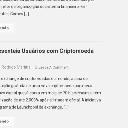
Criptoativos
retor de organização do sistema financeiro. Em
E
entes, Gomes […]
Stablecoins
Em
Lendo
2025
esenteia Usuários com Criptomoeda
Rodrigo Martins
On
Leave A Comment
Binance
r exchange de criptomoedas do mundo, acaba de
Presenteia
ibuição gratuita de uma nova criptomoeda para seus
Usuários
ivo digital que já opera em mais de 70 blockchains e tem
Com
ização de até 2.000% após a listagem oficial. A iniciativa
Criptomoeda
Gratuita
ograma de Launchpool da exchange, […]
Lendo