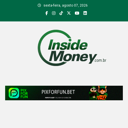
Skip
sexta-feira, agosto 07, 2026
to
content
Inside Money