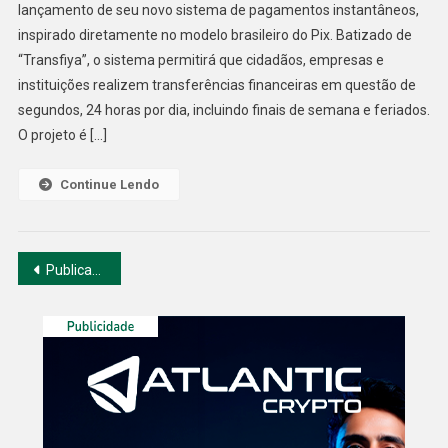
lançamento de seu novo sistema de pagamentos instantâneos,
Sistema
inspirado diretamente no modelo brasileiro do Pix. Batizado de
De
“Transfiya”, o sistema permitirá que cidadãos, empresas e
Pagamento
Inspirado
instituições realizem transferências financeiras em questão de
No
segundos, 24 horas por dia, incluindo finais de semana e feriados.
Pix
O projeto é […]
Brasileiro
Continue Lendo
Navegação
Publicações mais antigas
por
posts