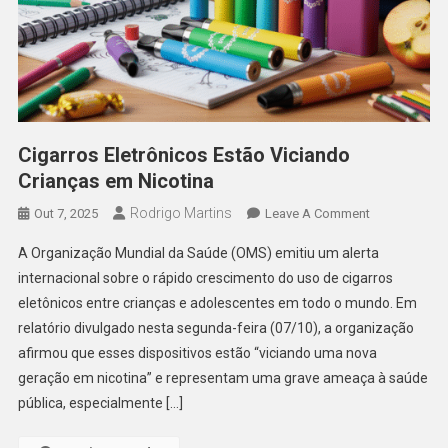
Cigarros Eletrônicos Estão Viciando
Crianças em Nicotina
Rodrigo Martins
On
Out 7, 2025
Leave A Comment
Cigarros
A Organização Mundial da Saúde (OMS) emitiu um alerta
Eletrônicos
internacional sobre o rápido crescimento do uso de cigarros
Estão
eletônicos entre crianças e adolescentes em todo o mundo. Em
Viciando
relatório divulgado nesta segunda-feira (07/10), a organização
Crianças
Em
afirmou que esses dispositivos estão “viciando uma nova
Nicotina
geração em nicotina” e representam uma grave ameaça à saúde
pública, especialmente […]