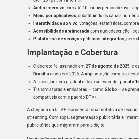
até 120 fps com internet.
Áudio imersivo
com até 10 canais personalizáveis, a
Menu por aplicativos
, substituindo os canais numéri
Interatividade ao vivo
: votações, estatísticas, compr
Acessibilidade aprimorada
com audiodescrição, lege
Plataforma de serviços públicos integrados
, permi
Implantação e Cobertura
O decreto foi assinado em
27 de agosto de 2025
, e 
Brasília
ainda em 2025. A implantação comercial está
A transição será gradual e deve se estender por
até 1
Transmissoras e emissoras — como
Globo
— se prepa
compatíveis com o padrão DTV+.
A chegada da DTV+ representa uma tentativa de reconqui
streaming. Com apps, segmentação publicitária e interat
publicitários que migraram para o digital.