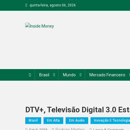
Skip
quinta-feira, agosto 06, 2026
to
content
Inside Money
Brasil
Mundo
Mercado Financeiro
DTV+, Televisão Digital 3.0 Es
Brasil
Em Alta
Em Audio
Inovação E Tecnologi
Rodrigo Martins
On
Set 9, 2025
Leave A Comment