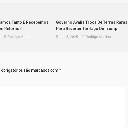
gamos Tanto E Recebemos
Governo Avalia Troca De Terras Raras
Em Retorno?
Para Reverter Tarifaço De Trump
Rodrigo Martins
ago 6, 2025
Rodrigo Martins
obrigatórios são marcados com
*