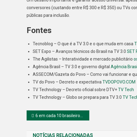
Um desafio importante é garantir acesso universal: apes
conversores (custando entre R$ 300 e R$ 350) ou TVs co
públicas para inclusão.
Fontes
Tecnoblog – O que é a TV 3.0 e o que muda em casa
T
SET Expo – Avanços técnicos do Brasil na TV 3.0
SET 
The Agilistas – Interatividade e mercado publicitário
o
Agência Brasil – TV 3.0 e governo digital
Agência Brasi
ASSECOM/Gazeta do Povo – Como vai funcionar e qu
TV do Povo – Decreto e expectativa
TVDOPOVO.COM
TV Technology – Decreto oficial sobre DTV+
TV Tech
TV Technology – Globo se prepara para TV 3.0
TV Tec
Navegação
6 em cada 10 brasileiros não confiam nos partidos políticos
de
NOTÍCIAS RELACIONADAS