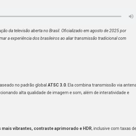
+,
evisão
tal
ução da televisão aberta no Brasil. Oficializado em agosto de 2025 por
a
ar a experiência dos brasileiros ao aliar transmissão tradicional com
gando
il.
, baseado no padrão global
ATSC 3.0
. Ela combina transmissão via anten
rcionando alta qualidade de imagem e som, além de interatividade e
 mais vibrantes, contraste aprimorado e HDR
, inclusive com taxas d