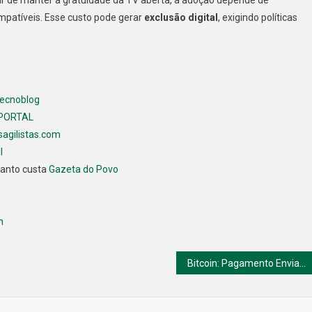
ar de manter a gratuidade da TV aberta, a adoção depende de
mpatíveis. Esse custo pode gerar
exclusão digital
, exigindo políticas
ecnoblog
PORTAL
sagilistas.com
l
anto custa
Gazeta do Povo
h
Bitcoin: Pagamento Enviado Via Satélite Pela Primeira Vez.