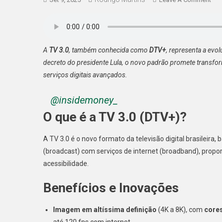
DTV
Tel
Digi
3.0
A
TV 3.0
, também conhecida como
DTV+
, representa a evol
Est
decreto do presidente Lula, o novo padrão promete transform
Che
serviços digitais avançados.
Ao
Bras
@insidemoney_
O que é a TV 3.0 (DTV+)?
A TV 3.0 é o novo formato da televisão digital brasileira
(broadcast) com serviços de internet (broadband), propo
acessibilidade.
Benefícios e Inovações
Imagem em altíssima definição
(4K a 8K), com
cores