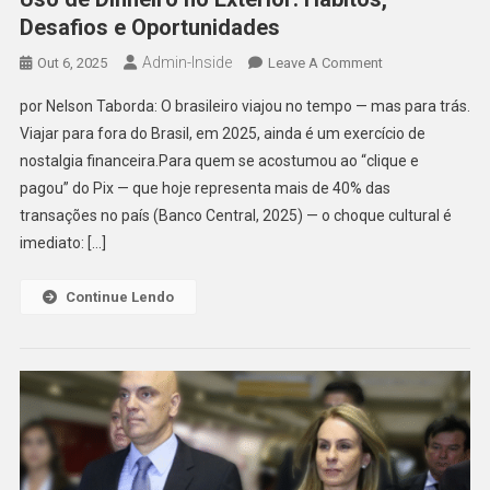
Desafios e Oportunidades
Admin-Inside
On
Out 6, 2025
Leave A Comment
Uso
por Nelson Taborda: O brasileiro viajou no tempo — mas para trás.
De
Viajar para fora do Brasil, em 2025, ainda é um exercício de
Dinheiro
nostalgia financeira.Para quem se acostumou ao “clique e
No
pagou” do Pix — que hoje representa mais de 40% das
Exterior:
Hábitos,
transações no país (Banco Central, 2025) — o choque cultural é
Desafios
imediato: […]
E
Oportunidades
Continue Lendo