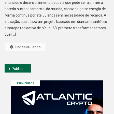
anunciou o desenvolvimento daquela que pode ser a primeira
Do
bateria nuclear comercial do mundo, capaz de gerar energia de
Tamanho
forma contínua por até 50 anos sem necessidade de recarga. A
De
Uma
inovação, que utiliza um projeto baseado em diamante sintético
Moeda
e isótopo radioativo de níquel-63, promete transformar setores
Com
que […]
50
Anos
Continue Lendo
De
Duração
Navegação
Publicações mais antigas
por
posts