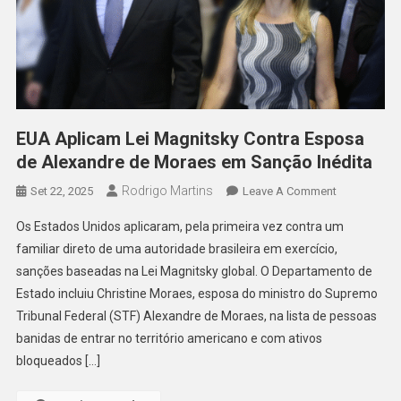
EUA Aplicam Lei Magnitsky Contra Esposa
de Alexandre de Moraes em Sanção Inédita
Rodrigo Martins
On
Set 22, 2025
Leave A Comment
EUA
Os Estados Unidos aplicaram, pela primeira vez contra um
Aplicam
familiar direto de uma autoridade brasileira em exercício,
Lei
sanções baseadas na Lei Magnitsky global. O Departamento de
Magnitsky
Estado incluiu Christine Moraes, esposa do ministro do Supremo
Contra
Esposa
Tribunal Federal (STF) Alexandre de Moraes, na lista de pessoas
De
banidas de entrar no território americano e com ativos
Alexandre
bloqueados […]
De
Moraes