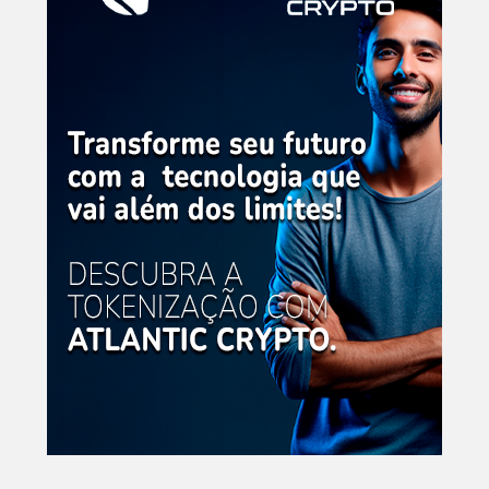
O
Brasil,
Onde
Está?