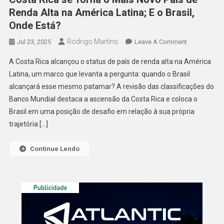
Renda Alta na América Latina; E o Brasil,
Onde Está?
Rodrigo Martins
On
Jul 23, 2025
Leave A Comment
Costa
A Costa Rica alcançou o status de país de renda alta na América
Rica
Latina, um marco que levanta a pergunta: quando o Brasil
Se
alcançará esse mesmo patamar? A revisão das classificações do
Torna
Banco Mundial destaca a ascensão da Costa Rica e coloca o
O
Mais
Brasil em uma posição de desafio em relação à sua própria
Novo
trajetória […]
País
De
Continue Lendo
Renda
Alta
Na
América
Latina;
E