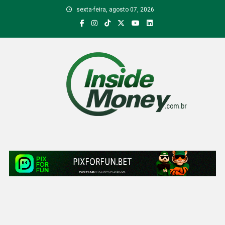
Skip
sexta-feira, agosto 07, 2026
to
content
Inside Money