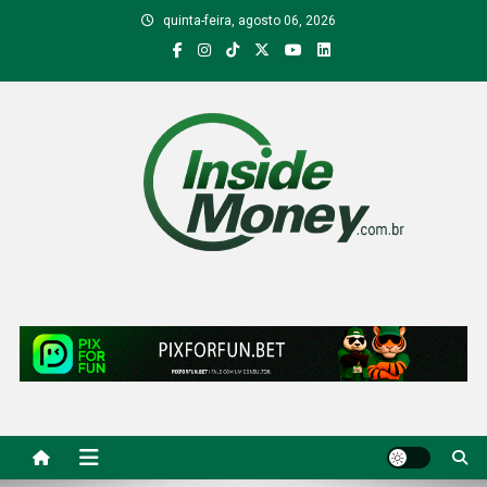
Skip
quinta-feira, agosto 06, 2026
to
content
Inside Money