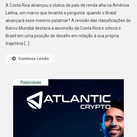
A Costa Rica alcançou o status de país de renda alta na América
Rica
Latina, um marco que levanta a pergunta: quando o Brasil
Se
alcançará esse mesmo patamar? A revisão das classificações do
Torna
Banco Mundial destaca a ascensão da Costa Rica e coloca o
O
Mais
Brasil em uma posição de desafio em relação à sua própria
Novo
trajetória […]
País
De
Continue Lendo
Renda
Alta
Na
América
Latina;
E
O
Brasil,
Onde
Está?