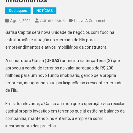
Destaques
NOTÍCIAS
Admin-Inside
On
Ago 4, 2021
Leave A Comment
Gafisa
Gafisa Capital será nova unidade de negócios com foco na
Cria
estruturação e atuação no mercado de FIIs para
Gestora
empreendimentos e ativos imobiliários da construtora
E
Dá
A construtora Gafisa (
GFSA3
) anunciou na terça-feira (3) que
1º
aprovou a venda de terrenos no valor agregado de R$ 200
Passo
No
milhões para um novo fundo imobiliário, gerido pela própria
Mercado
empresa, inaugurando sua participação no crescente mercado
De
de FIIs.
Fundos
Imobiliários
Em fato relevante, a Gafisa afirmou que a operação visa reciclar
capital próprio investido em terrenos que já estão no balanço da
companhia, mantendo, no entanto, a empresa como
incorporadora dos projetos.