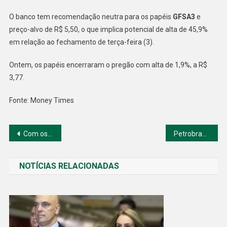
O banco tem recomendação neutra para os papéis
GFSA3
e
preço-alvo de R$ 5,50, o que implica potencial de alta de 45,9%
em relação ao fechamento de terça-feira (3).
Ontem, os papéis encerraram o pregão com alta de 1,9%, a R$
3,77.
Fonte: Money Times
Navegação
Com os resultados da Heineken o que vemos sobre a Ambev?
Petrobras tem altos dividendos e ações saltam em NY
de
NOTÍCIAS RELACIONADAS
Post