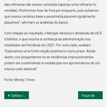
das refinarias não estiver concluída (apenas uma refinaria foi
vendida). Preferimos ficar de fora por enquanto, pois achamos
que nossos cenários base e pessimista parecem igualmente
plausíveis”, afirmam os analistas do banco.
Com relação ao resultado, o Morgan destaca o dividendo de US $
6 bilhões, o que mostra a confiança da administração nos
resultados da Petrobras em 2021. Por outro lado, avaliam:
“Esperamos uma forte reação positiva no curto prazo. Ainda
assim, nos perguntamos se as tendências impressionantes
podem ser sustentáveis ​​à medida que nos aproximamos de um
intenso ciclo eleitoral”.
Fonte: Money Times
Navegação
Gafisa cria gestora e dá 1º passo no mercado de fundos imobiliários
Fique de olho nos 5 assuntos desta quinta-feira
de