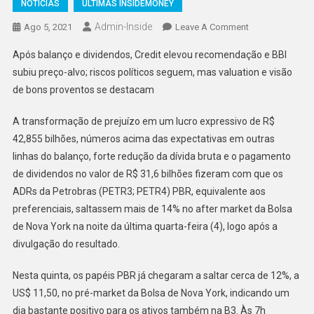
NOTÍCIAS
ÚLTIMAS INSIDEMONEY
Admin-Inside
On
Ago 5, 2021
Leave A Comment
Petrobras
Após balanço e dividendos, Credit elevou recomendação e BBI
Tem
subiu preço-alvo; riscos políticos seguem, mas valuation e visão
Altos
de bons proventos se destacam
Dividendos
E
A transformação de prejuízo em um lucro expressivo de R$
Ações
42,855 bilhões, números acima das expectativas em outras
Saltam
Em
linhas do balanço, forte redução da dívida bruta e o pagamento
NY
de dividendos no valor de R$ 31,6 bilhões fizeram com que os
ADRs da Petrobras (PETR3; PETR4) PBR, equivalente aos
preferenciais, saltassem mais de 14% no after market da Bolsa
de Nova York na noite da última quarta-feira (4), logo após a
divulgação do resultado.
Nesta quinta, os papéis PBR já chegaram a saltar cerca de 12%, a
US$ 11,50, no pré-market da Bolsa de Nova York, indicando um
dia bastante positivo para os ativos também na B3. Às 7h