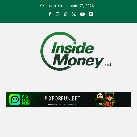
Skip
sexta-feira, agosto 07, 2026
to
content
Inside Money