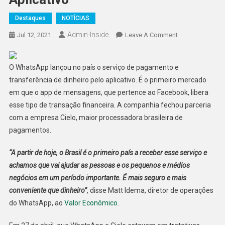
Destaques
NOTÍCIAS
Admin-Inside
On
Jul 12, 2021
Leave A Comment
WhatsApp
Traz
O WhatsApp lançou no país o serviço de pagamento e
Para
transferência de dinheiro pelo aplicativo. É o primeiro mercado
O
em que o app de mensagens, que pertence ao Facebook, libera
Brasil
A
esse tipo de transação financeira. A companhia fechou parceria
Opção
com a empresa Cielo, maior processadora brasileira de
De
pagamentos.
Pagamento
No
“A partir de hoje, o Brasil é o primeiro país a receber esse serviço e
Aplicativo
achamos que vai ajudar as pessoas e os pequenos e médios
negócios em um período importante. É mais seguro e mais
conveniente que dinheiro”
, disse Matt Idema, diretor de operações
do WhatsApp, ao
Valor Econômico
.