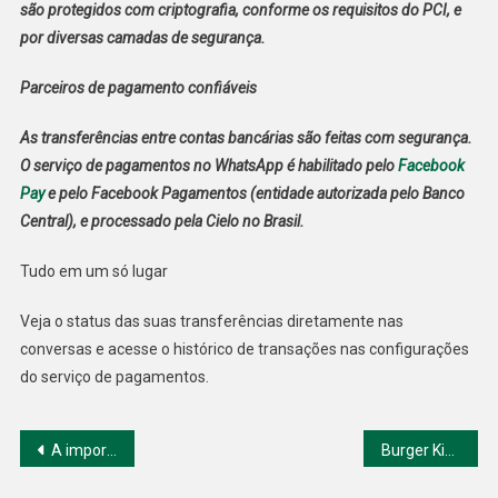
são protegidos com criptografia, conforme os requisitos do PCI, e
por diversas camadas de segurança.
Parceiros de pagamento confiáveis
As transferências entre contas bancárias são feitas com segurança.
O serviço de pagamentos no WhatsApp é habilitado pelo
Facebook
Pay
e pelo Facebook Pagamentos (entidade autorizada pelo Banco
Central), e processado pela Cielo no Brasil.
Tudo em um só lugar
Veja o status das suas transferências diretamente nas
conversas e acesse o histórico de transações nas configurações
do serviço de pagamentos.
Navegação
A importância da análise financeira na gestão da empresa
Burger King e Domino’s se unem no Brasil!
de