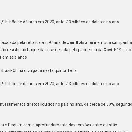
stimentos
1,9 bilhão de dólares em 2020, ante 7,3 bilhões de dólares no ano
neses
il
abalada pela retórica anti-China de
Jair Bolsonaro
em sua campanha
m
não resistiu ao baque da crise gerada pela pandemia da
Covid-19
e, no
 em seis anos.
0
Brasil-China divulgada nesta quinta-feira.
1,9 bilhão de dólares em 2020, ante 7,3 bilhões de dólares no ano
investimentos diretos líquidos no país no ano, de cerca de 50%, segund
asília e Pequim com o aprofundamento das tensões entre o então