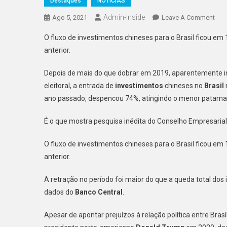
Destaques
NOTÍCIAS
Admin-Inside
On
Ago 5, 2021
Leave A Comment
Inve
O fluxo de investimentos chineses para o Brasil ficou em 
Chi
anterior.
No
Bras
Depois de mais do que dobrar em 2019, aparentemente in
Cae
eleitoral, a entrada de
investimentos
chineses no
Brasil
74%
ano passado, despencou 74%, atingindo o menor patamar
Em
202
É o que mostra pesquisa inédita do Conselho Empresarial 
O fluxo de investimentos chineses para o Brasil ficou em 
anterior.
A retração no período foi maior do que a queda total dos 
dados do
Banco Central
.
Apesar de apontar prejuízos à relação política entre Br