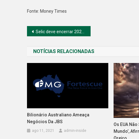
Fonte: Money Times
Navegação
Selic deve encerrar 2021 em 7,5% ao ano
de
NOTÍCIAS RELACIONADAS
Post
Bilionário Australiano Ameaça
Negócios Da JBS
Os EUA Não 
ago 11, 2021
admin-inside
Mundo’, Afi
Oreiro