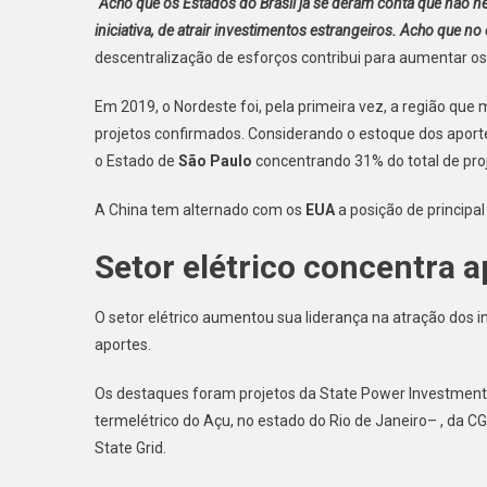
“Acho que os Estados do Brasil já se deram conta que não ne
iniciativa, de atrair investimentos estrangeiros. Acho que n
descentralização de esforços contribui para aumentar os
Em 2019, o Nordeste foi, pela primeira vez, a região qu
projetos confirmados. Considerando o estoque dos aportes 
o Estado de
São Paulo
concentrando 31% do total de pro
A China tem alternado com os
EUA
a posição de principal
Setor elétrico concentra a
O setor elétrico aumentou sua liderança na atração dos 
aportes.
Os destaques foram projetos da State Power Investment
termelétrico do Açu, no estado do Rio de Janeiro– , da C
State Grid.