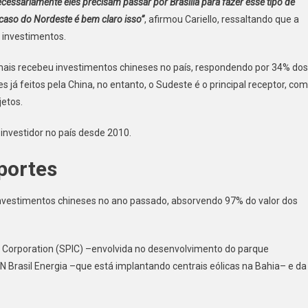
cessariamente eles precisam passar por Brasília para fazer esse tipo de
o caso do Nordeste é bem claro isso”
, afirmou Cariello, ressaltando que a
 investimentos.
e mais recebeu investimentos chineses no país, respondendo por 34% dos
já feitos pela China, no entanto, o Sudeste é o principal receptor, com
jetos.
 investidor no país desde 2010.
portes
investimentos chineses no ano passado, absorvendo 97% do valor dos
 Corporation (SPIC) –envolvida no desenvolvimento do parque
GN Brasil Energia –que está implantando centrais eólicas na Bahia– e da