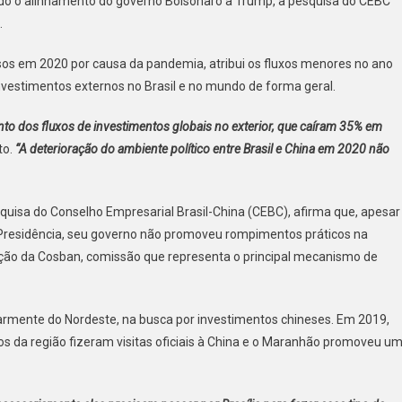
o o alinhamento do governo Bolsonaro a Trump, a pesquisa do CEBC
.
sos em 2020 por causa da pandemia, atribui os fluxos menores no ano
nvestimentos externos no Brasil e no mundo de forma geral.
o dos fluxos de investimentos globais no exterior, que caíram 35% em
to.
“A deterioração do ambiente político entre Brasil e China em 2020 não
esquisa do Conselho Empresarial Brasil-China (CEBC), afirma que, apesar
 Presidência, seu governo não promoveu rompimentos práticos na
vação da Cosban, comissão que representa o principal mecanismo de
larmente do Nordeste, na busca por investimentos chineses. Em 2019,
s da região fizeram visitas oficiais à China e o Maranhão promoveu u