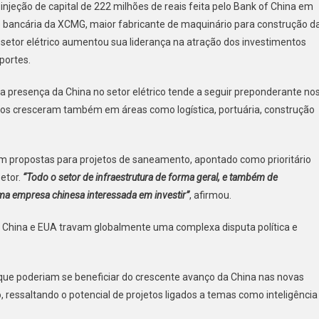
njeção de capital de 222 milhões de reais feita pelo Bank of China em
ão bancária da XCMG, maior fabricante de maquinário para construção d
O setor elétrico aumentou sua liderança na atração dos investimentos
portes.
a presença da China no setor elétrico tende a seguir preponderante no
tos cresceram também em áreas como logística, portuária, construção
am propostas para projetos de saneamento, apontado como prioritário
setor.
“Todo o setor de infraestrutura de forma geral, e também de
uma empresa chinesa interessada em investir”
, afirmou.
e China e EUA travam globalmente uma complexa disputa política e
 que poderiam se beneficiar do crescente avanço da China nas novas
, ressaltando o potencial de projetos ligados a temas como inteligência