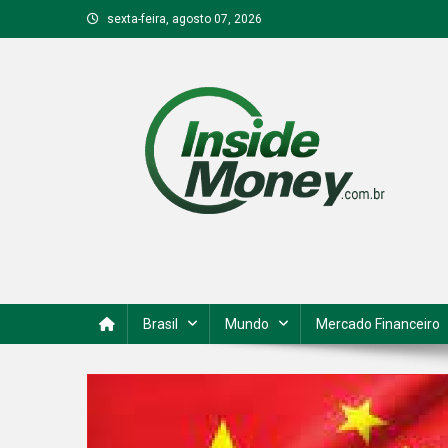
Skip
sexta-feira, agosto 07, 2026
to
content
Inside Money
Brasil
Mundo
Mercado Financeiro