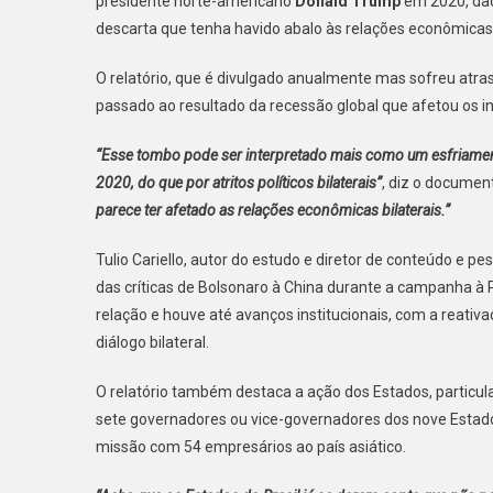
presidente norte-americano
Donald Trump
em 2020, dad
descarta que tenha havido abalo às relações econômicas
O relatório, que é divulgado anualmente mas sofreu atra
passado ao resultado da recessão global que afetou os i
“Esse tombo pode ser interpretado mais como um esfriament
2020, do que por atritos políticos bilaterais”
, diz o documen
parece ter afetado as relações econômicas bilaterais.”
Tulio Cariello, autor do estudo e diretor de conteúdo e p
das críticas de Bolsonaro à China durante a campanha à
relação e houve até avanços institucionais, com a reati
diálogo bilateral.
O relatório também destaca a ação dos Estados, particu
sete governadores ou vice-governadores dos nove Estado
missão com 54 empresários ao país asiático.