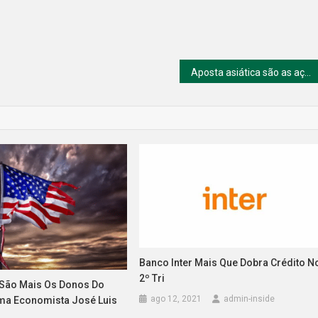
Aposta asiática são as ações de tecnologia
Banco Inter Mais Que Dobra Crédito N
2º Tri
São Mais Os Donos Do
ago 12, 2021
admin-inside
rma Economista José Luis