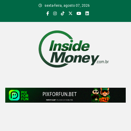
Skip
sexta-feira, agosto 07, 2026
to
content
Inside Money