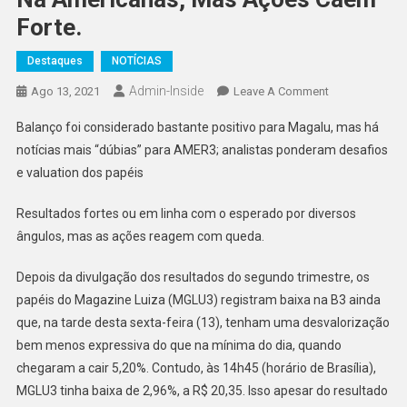
Forte.
Destaques
NOTÍCIAS
Admin-Inside
On
Ago 13, 2021
Leave A Comment
Mais
Balanço foi considerado bastante positivo para Magalu, mas há
Um
notícias mais “dúbias” para AMER3; analistas ponderam desafios
Resultado
e valuation dos papéis
Forte
Do
Resultados fortes ou em linha com o esperado por diversos
Magalu,
ângulos, mas as ações reagem com queda.
Boas
Notícias
Depois da divulgação dos resultados do segundo trimestre, os
De
papéis do Magazine Luiza (MGLU3) registram baixa na B3 ainda
Sinergia
Na
que, na tarde desta sexta-feira (13), tenham uma desvalorização
Americanas,
bem menos expressiva do que na mínima do dia, quando
Mas
chegaram a cair 5,20%. Contudo, às 14h45 (horário de Brasília),
Ações
MGLU3 tinha baixa de 2,96%, a R$ 20,35. Isso apesar do resultado
Caem