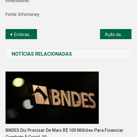
investidores.
Fonte: Infomoney
Navegação
Embraer tem primeiro lucro líquido ajustado em 3 anos
Ação da Kora Saúde (KRSA3) estreia na B3 com forte alta
de
NOTÍCIAS RELACIONADAS
Post
BNDES Diz Precisar De Mais R$ 100 Milhões Para Financiar
Combate À Covid-19