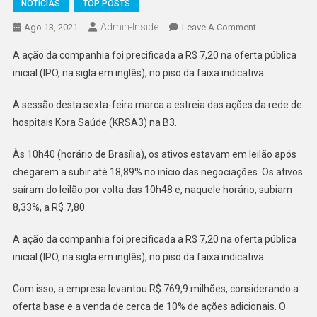
NOTÍCIAS
TOP POSTS
Admin-Inside
On
Ago 13, 2021
Leave A Comment
Ação
A ação da companhia foi precificada a R$ 7,20 na oferta pública
Da
inicial (IPO, na sigla em inglês), no piso da faixa indicativa.
Kora
Saúde
A sessão desta sexta-feira marca a estreia das ações da rede de
(KRSA3)
hospitais Kora Saúde (KRSA3) na B3.
Estreia
Na
Às 10h40 (horário de Brasília), os ativos estavam em leilão após
B3
chegarem a subir até 18,89% no início das negociações. Os ativos
Com
saíram do leilão por volta das 10h48 e, naquele horário, subiam
Forte
Alta
8,33%, a R$ 7,80.
A ação da companhia foi precificada a R$ 7,20 na oferta pública
inicial (IPO, na sigla em inglês), no piso da faixa indicativa.
Com isso, a empresa levantou R$ 769,9 milhões, considerando a
oferta base e a venda de cerca de 10% de ações adicionais. O