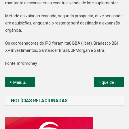
montante desconsidera a eventual venda de lote suplementar.
Metade do valor arrecadado, segundo prospecto, deve ser usado
em aquisições, enquanto o restante será destinado à expansão
orgânica.
Os coordenadores do IPO foram Itaú BBA (líder), Bradesco BBI,
XP Investimentos, Santander Brasil, JPMorgan e Safra.
Fonte: Infomoney
Navegação
Mais um resultado forte do Magalu, boas notícias de sinergia na Americanas, mas ações caem forte.
Fique de olho nos 5 assuntos que vão movimentar a segunda-feira 16/08
de
NOTÍCIAS RELACIONADAS
Post