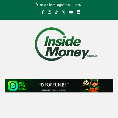
Skip
sexta-feira, agosto 07, 2026
to
content
Inside Money