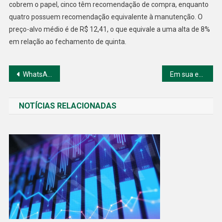
cobrem o papel, cinco têm recomendação de compra, enquanto
quatro possuem recomendação equivalente à manutenção. O
preço-alvo médio é de R$ 12,41, o que equivale a uma alta de 8%
em relação ao fechamento de quinta.
Navegação
WhatsApp traz para o Brasil a opção de pagamento no aplicativo
Em sua estreia ações da 3tentos (TTEN3) estreia na B3 em alta
de
NOTÍCIAS RELACIONADAS
Post