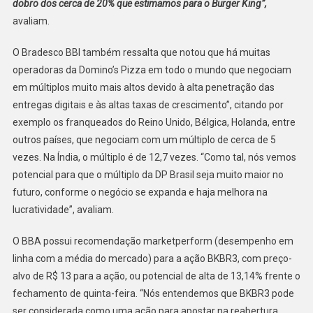
dobro dos cerca de 20% que estimamos para o Burger King”,
avaliam.
O Bradesco BBI também ressalta que notou que há muitas
operadoras da Domino’s Pizza em todo o mundo que negociam
em múltiplos muito mais altos devido à alta penetração das
entregas digitais e às altas taxas de crescimento”, citando por
exemplo os franqueados do Reino Unido, Bélgica, Holanda, entre
outros países, que negociam com um múltiplo de cerca de 5
vezes. Na Índia, o múltiplo é de 12,7 vezes. “Como tal, nós vemos
potencial para que o múltiplo da DP Brasil seja muito maior no
futuro, conforme o negócio se expanda e haja melhora na
lucratividade”, avaliam.
O BBA possui recomendação marketperform (desempenho em
linha com a média do mercado) para a ação BKBR3, com preço-
alvo de R$ 13 para a ação, ou potencial de alta de 13,14% frente o
fechamento de quinta-feira. “Nós entendemos que BKBR3 pode
ser considerada como uma ação para apostar na reabertura,