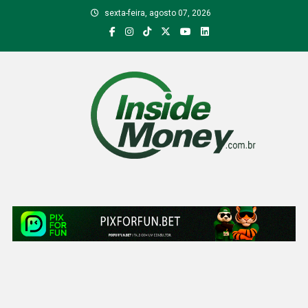
Skip
sexta-feira, agosto 07, 2026
to
content
Inside Money