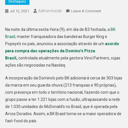
Destaques
Admin-Inside
On
Jul 12, 2021
Leave A Comment
Burger
King
Na noite da última sexta-feira (9), em dia de B3 fechada, a
BK
E
Brasil
, master franqueadora das bandeiras Burger King e
Domino’s
Popeye’s no país, anunciou a associação através de um
Se
acordo
Unem
para compra das operações da Domino’s Pizza
No
Brasil,
controlada atualmente pela gestora Vinci Partners, cujas
Brasil!
ações são negociadas na Nasdaq.
A incorporação da Domino’s pelo BK adicionará cerca de 303 lojas
da marca em seu guarda-chuva (213 franquias e 90 próprias),
com presença em todo o território nacional, fazendo com que o
grupo passe a ter 1.221 lojas com a fusão, ultrapassando a rede
de 1.030 unidades do McDonald’s no Brasil, que é operada pela
Arcos Dorados. Assim, a BK Brasil torna-se a maior operadora de
fast-food do país.