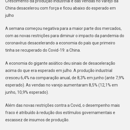
Crescimento da produção industrial e das vendas no varejo da
Podem
China desacelerou com força e ficou abaixo do esperado em
Ser
julho
Só
Começo
A semana começou negativa para a maior parte dos mercados,
De
com as novas restrições para diminuir o impacto da pandemia do
Desaceleração
Maior
coronavírus desacelerando a economia do país que primeiro
E
tinha se recuperado do Covid-19: a China.
Impactam
Mercado
A economia do gigante asiático deu sinais de desaceleração
De
acima do que era esperado em julho. A produção industrial
Petróleo
cresceu 6,4% na comparação anual, de 8,3% em junho (ante 7,9%
E
esperado). As vendas no varejo aumentaram 8,5% (12,1% em
Minério
junho, 10,9% esperado).
Além das novas restrições contra a Covid, o desempenho mais
fraco é atribuído à redução dos estímulos governamentais e
escassez de insumos de produção.