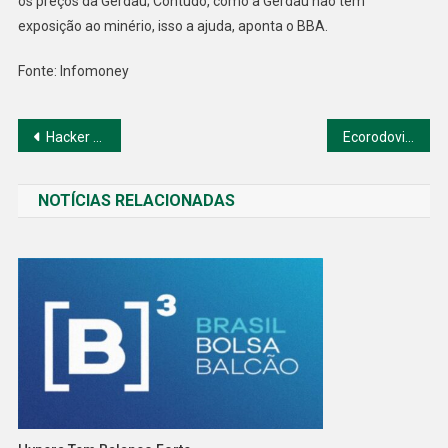
os preços da Gerdau; Contudo, como a Gerdau não tem
exposição ao minério, isso a ajuda, aponta o BBA.
Fonte: Infomoney
Navegação
Hacker ataca o Tesouro Nacional
Ecorodovias é multada e tem licitações suspensa
de
NOTÍCIAS RELACIONADAS
Post