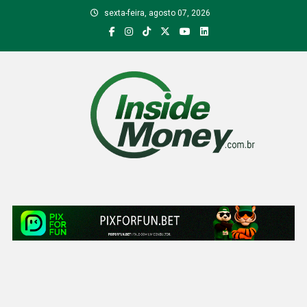
Skip
sexta-feira, agosto 07, 2026
to
content
Inside Money