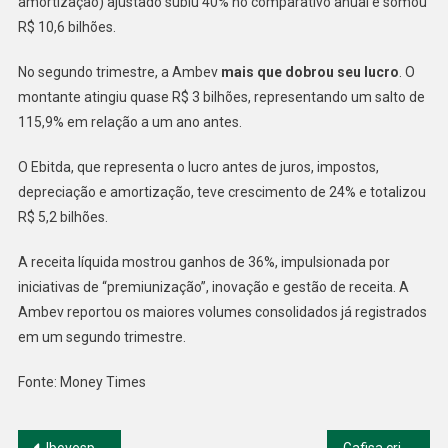
amortização) ajustado subiu 40% no comparativo anual e somou
R$ 10,6 bilhões.
No segundo trimestre, a Ambev
mais que dobrou seu lucro
. O
montante atingiu quase R$ 3 bilhões, representando um salto de
115,9% em relação a um ano antes.
O Ebitda, que representa o lucro antes de juros, impostos,
depreciação e amortização, teve crescimento de 24% e totalizou
R$ 5,2 bilhões.
A receita líquida mostrou ganhos de 36%, impulsionada por
iniciativas de “premiunização”, inovação e gestão de receita. A
Ambev reportou os maiores volumes consolidados já registrados
em um segundo trimestre.
Fonte: Money Times
Ibovespa cai puxado por Bradesco após resultado
Gafisa cria gestora e dá 1º passo no mercado de fundos imobiliários