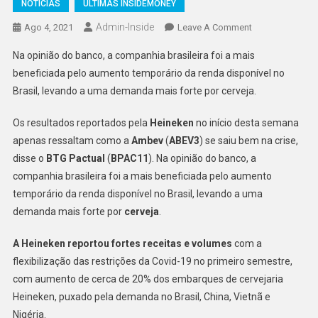
NOTÍCIAS
ÚLTIMAS INSIDEMONEY
Admin-Inside
On
Ago 4, 2021
Leave A Comment
Com
Na opinião do banco, a companhia brasileira foi a mais
Os
beneficiada pelo aumento temporário da renda disponível no
Resultados
Brasil, levando a uma demanda mais forte por cerveja.
Da
Heineken
Os resultados reportados pela
Heineken
no início desta semana
O
apenas ressaltam como a
Ambev
(
ABEV3
) se saiu bem na crise,
Que
Vemos
disse o
BTG Pactual
(
BPAC11
). Na opinião do banco, a
Sobre
companhia brasileira foi a mais beneficiada pelo aumento
A
temporário da renda disponível no Brasil, levando a uma
Ambev?
demanda mais forte por
cerveja
.
A Heineken reportou fortes receitas e volumes
com a
flexibilização das restrições da Covid-19 no primeiro semestre,
com aumento de cerca de 20% dos embarques de cervejaria
Heineken, puxado pela demanda no Brasil, China, Vietnã e
Nigéria.