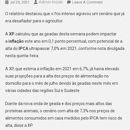
Admin-Inside
On
Jul 29, 2021
Leave A Comment
Geadas
O relatório destacou que o frio intenso agravou um cenário que já
Podem
era desafiador para o agricultor.
Piorar
A
A
XP
calculou que as geadas desta semana podem impactar
Inflação
a
inflação
este ano em 0,1 ponto percentual, com potencial de a
alta do
IPCA
ultrapassar 7,0% em 2021, conforme nota divulgada
nesta quinta-feira.
A XP, que estima a inflação em 2021 em 6,7%, já havia elevado
suas projeções para a alta dos preços de alimentação no
domicílio para o mês de julho devido às geadas neste mês em
várias cidades das regiões Sul e Sudeste.
Diante da nova onda de geada e dos preços mais altos das
proteínas animais, o cenário com alta de 7,3% nos preços de
alimentos consumidos em casa medidos pelo IPCA tem risco de
alta, disse a XP.