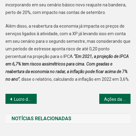
incorporando em seu cenário básico novo reajuste na bandeira,
perto de 20%, com impacto nas contas de setembro.
Além disso, a reabertura da economia já impacta os preços de
serviços ligados à atividade, com a XP já levando isso em conta
em seu cenário para o segundo semestre, mas considerando que
um período de estresse aponta risco de até 0,20 ponto
percentual na projeção para o IPCA.
“Em 2021, a projeção de IPCA
em 6,7% tem riscos assimétricos para cima. Com geadas e
reabertura da economia no radar, a inflação pode ficar acima de 7%
no ano”
, disse o relatório, calculando a inflação em 2022 em 3,6%.
Navegação
Lucro da Vale sobe 662% e atinge US$ 7,6 bilhões no 2º tri
Ações da Brisanet caem 3,7%
de
NOTÍCIAS RELACIONADAS
Post