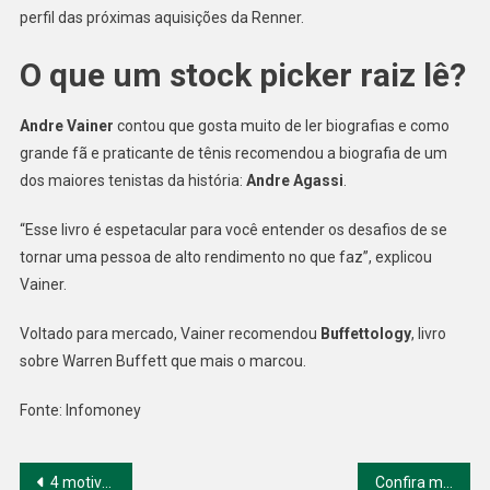
perfil das próximas aquisições da Renner.
O que um stock picker raiz lê?
Andre Vainer
contou que gosta muito de ler biografias e como
grande fã e praticante de tênis recomendou a biografia de um
dos maiores tenistas da história:
Andre Agassi
.
“Esse livro é espetacular para você entender os desafios de se
tornar uma pessoa de alto rendimento no que faz”, explicou
Vainer.
Voltado para mercado, Vainer recomendou
Buffettology
, livro
sobre Warren Buffett que mais o marcou.
Fonte: Infomoney
Navegação
4 motivos pelos quais brasileiros deveriam investir no exterior
Confira mais destaques da B3 na sessão desta segunda-feira (26)