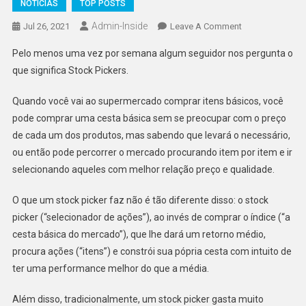
NOTÍCIAS
TOP POSTS
Admin-Inside
On
Jul 26, 2021
Leave A Comment
Stock
Pelo menos uma vez por semana algum seguidor nos pergunta o
Pickers
que significa Stock Pickers.
Que
Compra
Quando você vai ao supermercado comprar itens básicos, você
Commodities?
pode comprar uma cesta básica sem se preocupar com o preço
de cada um dos produtos, mas sabendo que levará o necessário,
ou então pode percorrer o mercado procurando item por item e ir
selecionando aqueles com melhor relação preço e qualidade.
O que um stock picker faz não é tão diferente disso: o stock
picker (“selecionador de ações”), ao invés de comprar o índice (“a
cesta básica do mercado”), que lhe dará um retorno médio,
procura ações (“itens”) e constrói sua pópria cesta com intuito de
ter uma performance melhor do que a média.
Além disso, tradicionalmente, um stock picker gasta muito