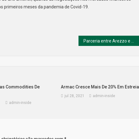
 nos primeiros meses da pandemia de Covid-19.
Parceria entre Arezzo e Mercado Livre traz novo conceito para franqueado
Das Commodities De
Armac Cresce Mais De 20% Em Estrei
jul 28, 2021
admin-inside
1
admin-inside