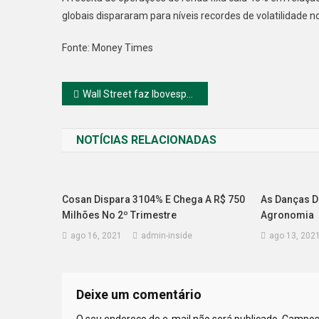
globais dispararam para níveis recordes de volatilidade
Fonte: Money Times
Navegação
Wall Street faz Ibovespa reduzir alta com virada e dólar segue em forte queda a R$ 5,08
de
NOTÍCIAS RELACIONADAS
Post
Cosan Dispara 3104% E Chega A R$ 750
As Danças 
Milhões No 2º Trimestre
Agronomia
ago 16, 2021
admin-inside
ago 13, 202
Deixe um comentário