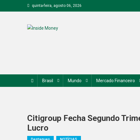
Skip
quinta-feira, agosto 06, 2026
to
content
Inside Money
Brasil
Mundo
Mercado Financeiro
Citigroup Fecha Segundo Trim
Lucro
Destaques
NOTÍCIAS