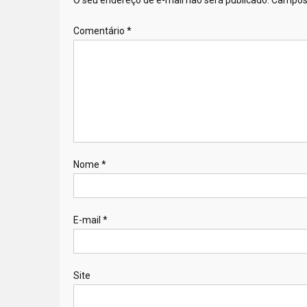
O seu endereço de e-mail não será publicado.
Campos 
Comentário
*
Nome
*
E-mail
*
Site