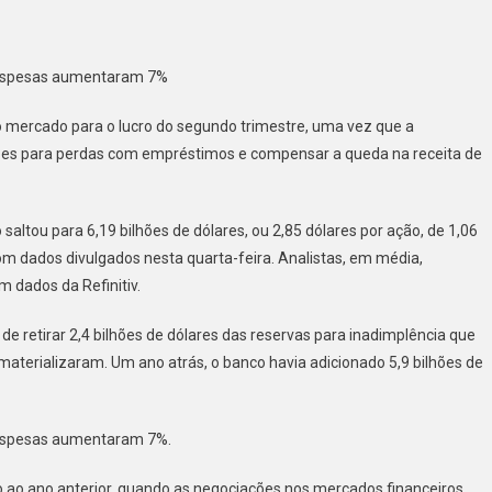
oup
 despesas aumentaram 7%
do
 mercado para o lucro do segundo trimestre, uma vez que a
tre
sões para perdas com empréstimos e compensar a queda na receita de
ando
ões
 saltou para 6,19 bilhões de dólares, ou 2,85 dólares por ação, de 1,06
com dados divulgados nesta quarta-feira. Analistas, em média,
 dados da Refinitiv.
 de retirar 2,4 bilhões de dólares das reservas para inadimplência que
aterializaram. Um ano atrás, o banco havia adicionado 5,9 bilhões de
despesas aumentaram 7%.
o ao ano anterior, quando as negociações nos mercados financeiros