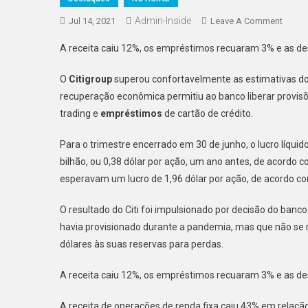
Admin-Inside
On
Jul 14, 2021
Leave A Comment
Citigr
A receita caiu 12%, os empréstimos recuaram 3% e as
Fecha
Segun
O
Citigroup
superou confortavelmente as estimativas do
Trimes
recuperação econômica permitiu ao banco liberar provi
Super
trading e
empréstimos
de cartão de crédito.
As
Previs
Para o trimestre encerrado em 30 de junho, o lucro líquido
De
bilhão, ou 0,38 dólar por ação, um ano antes, de acordo 
Lucro
esperavam um lucro de 1,96 dólar por ação, de acordo com
O resultado do Citi foi impulsionado por decisão do banco
havia provisionado durante a pandemia, mas que não se m
dólares às suas reservas para perdas.
A receita caiu 12%, os empréstimos recuaram 3% e as 
A receita de operações de renda fixa caiu 43% em relaçã