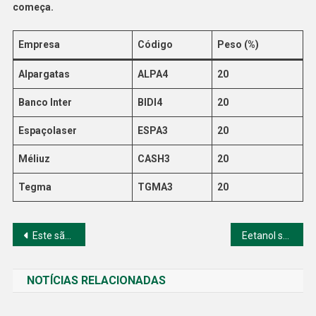
começa.
Empresa
Código
Peso (%)
Alpargatas
ALPA4
20
Banco Inter
BIDI4
20
Espaçolaser
ESPA3
20
Méliuz
CASH3
20
Tegma
TGMA3
20
Navegação
Este são os 5 assuntos que vão movimentar o mercado nesta segunda-feira
Eetanol subiu nas usinas e nos postos, contra petróleo sob forte baixa nesta 2ª e isso acende uma luz de atenção
de
NOTÍCIAS RELACIONADAS
Post