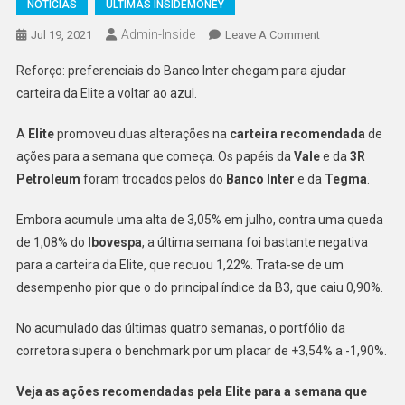
NOTÍCIAS
ÚLTIMAS INSIDEMONEY
Admin-Inside
On
Jul 19, 2021
Leave A Comment
Elite
Reforço: preferenciais do Banco Inter chegam para ajudar
Inclui
carteira da Elite a voltar ao azul.
Banco
Inter
A
Elite
promoveu duas alterações na
carteira recomendada
de
E
ações para a semana que começa. Os papéis da
Vale
e da
3R
Tegma
Petroleum
foram trocados pelos do
Banco Inter
e da
Tegma
.
Em
Carteira
Embora acumule uma alta de 3,05% em julho, contra uma queda
Semanal.
de 1,08% do
Ibovespa
, a última semana foi bastante negativa
para a carteira da Elite, que recuou 1,22%. Trata-se de um
desempenho pior que o do principal índice da B3, que caiu 0,90%.
No acumulado das últimas quatro semanas, o portfólio da
corretora supera o benchmark por um placar de +3,54% a -1,90%.
Veja as ações recomendadas pela Elite para a semana que