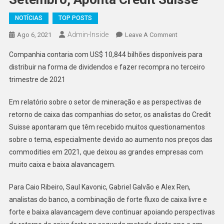
NOTÍCIAS
TOP POSTS
Admin-Inside
On
Ago 6, 2021
Leave A Comment
Vale
Companhia contaria com US$ 10,844 bilhões disponíveis para
Tem
distribuir na forma de dividendos e fazer recompra no terceiro
Alta
trimestre de 2021
Probabilidade
De
Em relatório sobre o setor de mineração e as perspectivas de
Pagar
retorno de caixa das companhias do setor, os analistas do Credit
Mais
Dividendos
Suisse apontaram que têm recebido muitos questionamentos
Em
sobre o tema, especialmente devido ao aumento nos preços das
Setembro,
commodities em 2021, que deixou as grandes empresas com
Aponta
muito caixa e baixa alavancagem.
Credit
Suisse
Para Caio Ribeiro, Saul Kavonic, Gabriel Galvão e Alex Ren,
analistas do banco, a combinação de forte fluxo de caixa livre e
forte e baixa alavancagem deve continuar apoiando perspectivas