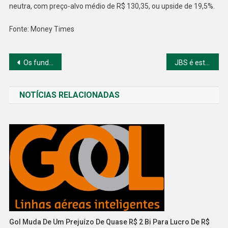
neutra, com preço-alvo médio de R$ 130,35, ou upside de 19,5%.
Fonte: Money Times
Navegação
Os fundos imobiliários mais recomendados para comprar em agosto
JBS é estratégica e amplia diversificação do portfólio
de
NOTÍCIAS RELACIONADAS
Post
Gol Muda De Um Prejuízo De Quase R$ 2 Bi Para Lucro De R$