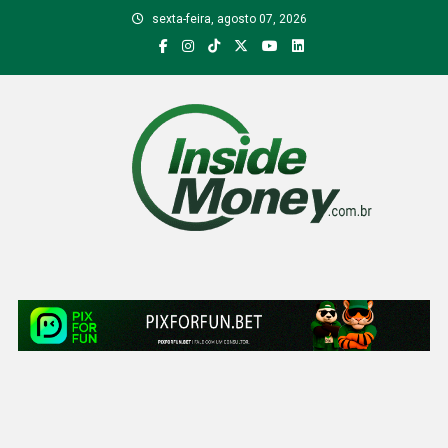
Skip
sexta-feira, agosto 07, 2026
to
content
Inside Money