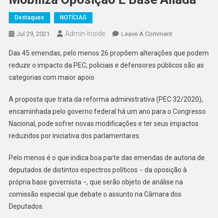
Destaques
NOTÍCIAS
Admin-Inside
On
Jul 29, 2021
Leave A Comment
Reforma
Das 45 emendas, pelo menos 26 propõem alterações que podem
Administrativa:
reduzir o impacto da PEC; policiais e defensores públicos são as
Desidratação
categorias com maior apoio
Da
Proposta
A proposta que trata da reforma administrativa (PEC 32/2020),
Mobiliza
encaminhada pelo governo federal há um ano para o Congresso
Oposição
E
Nacional, pode sofrer novas modificações e ter seus impactos
Base
reduzidos por iniciativa dos parlamentares.
Aliada
Pelo menos é o que indica boa parte das emendas de autoria de
deputados de distintos espectros políticos − da oposição à
própria base governista −, que serão objeto de análise na
comissão especial que debate o assunto na Câmara dos
Deputados.