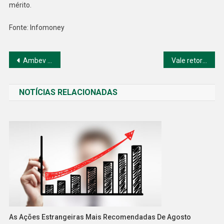
mérito.
Fonte: Infomoney
Navegação
Ambev tem custos que podem impactar de novo a companhia no 2º tri
Vale retorna ao topo da produção de minério enfrenta riscos
de
NOTÍCIAS RELACIONADAS
Post
As Ações Estrangeiras Mais Recomendadas De Agosto