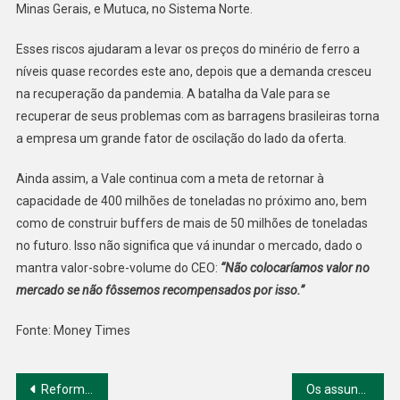
Minas Gerais, e Mutuca, no Sistema Norte.
Esses riscos ajudaram a levar os preços do minério de ferro a
níveis quase recordes este ano, depois que a demanda cresceu
na recuperação da pandemia. A batalha da Vale para se
recuperar de seus problemas com as barragens brasileiras torna
a empresa um grande fator de oscilação do lado da oferta.
Ainda assim, a Vale continua com a meta de retornar à
capacidade de 400 milhões de toneladas no próximo ano, bem
como de construir buffers de mais de 50 milhões de toneladas
no futuro. Isso não significa que vá inundar o mercado, dado o
mantra valor-sobre-volume do CEO:
“Não colocaríamos valor no
mercado se não fôssemos recompensados por isso.”
Fonte: Money Times
Navegação
Reforma administrativa: desidratação da proposta mobiliza oposição e base aliada
Os assuntos que vão movimentar o mercado nesta sexta-feira