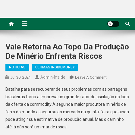
Vale Retorna Ao Topo Da Produção
De Minério Enfrenta Riscos
NOTÍCIAS
ÚLTIMAS INSIDEMONEY
Admin-Inside
On
Jul 30, 2021
Leave A Comment
Vale
Batalha para se recuperar de seus problemas com as barragens
Retorna
brasileiras torna a empresa um grande fator de oscilação do lado
Ao
da oferta da commodity A segunda maior produtora minério de
Topo
ferro do mundo assegurou ao mercado na quinta-feira que ainda
Da
Produção
pode atingir sua estimativa de produção anual. Mas o caminho
De
até lá não será um mar de rosas.
Minério