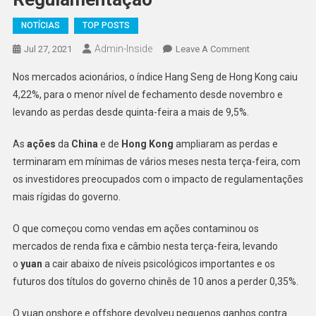
NOTÍCIAS
TOP POSTS
Admin-Inside
On
Jul 27, 2021
Leave A Comment
Ações
Nos mercados acionários, o índice Hang Seng de Hong Kong caiu
De
4,22%, para o menor nível de fechamento desde novembro e
Hong
levando as perdas desde quinta-feira a mais de 9,5%.
Kong
E
As
ações
da
China
e de
Hong Kong
ampliaram as perdas e
China
terminaram em mínimas de vários meses nesta terça-feira, com
Caem
Com
os investidores preocupados com o impacto de regulamentações
Temores
mais rígidas do governo.
Sobre
Regulamentaçã
O que começou como vendas em ações contaminou os
mercados de renda fixa e câmbio nesta terça-feira, levando
o
yuan
a cair abaixo de níveis psicológicos importantes e os
futuros dos títulos do governo chinês de 10 anos a perder 0,35%.
O yuan onshore e offshore devolveu pequenos ganhos contra