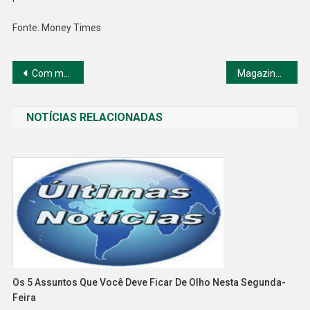
Fonte: Money Times
Navegação
Com medo de fuga de investidor estrangeiro os mercados na China ficam instáveis
Magazine Luiza compra plataforma para agilizar suas entregas
de
NOTÍCIAS RELACIONADAS
Post
Os 5 Assuntos Que Você Deve Ficar De Olho Nesta Segunda-
Feira