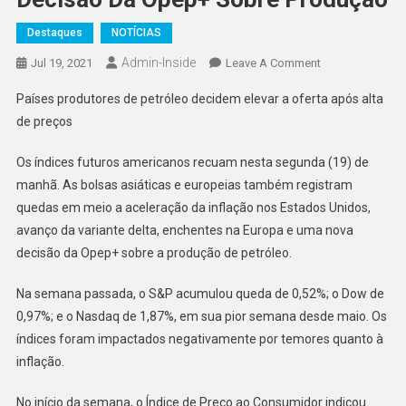
Destaques
NOTÍCIAS
Admin-Inside
On
Jul 19, 2021
Leave A Comment
Bolsas
Países produtores de petróleo decidem elevar a oferta após alta
Mundiais
de preços
Têm
Sessão
Os índices futuros americanos recuam nesta segunda (19) de
De
manhã. As bolsas asiáticas e europeias também registram
Baixa;
quedas em meio a aceleração da inflação nos Estados Unidos,
Petróleo
Tem
avanço da variante delta, enchentes na Europa e uma nova
Queda
decisão da Opep+ sobre a produção de petróleo.
Após
Decisão
Na semana passada, o S&P acumulou queda de 0,52%; o Dow de
Da
0,97%; e o Nasdaq de 1,87%, em sua pior semana desde maio. Os
Opep+
índices foram impactados negativamente por temores quanto à
Sobre
inflação.
Produção
No início da semana, o Índice de Preço ao Consumidor indicou