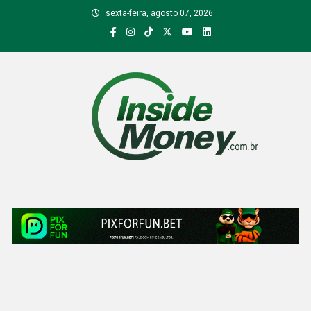
Skip
sexta-feira, agosto 07, 2026
to
content
Inside Money