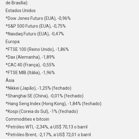
de Brasília):
Estados Unidos
*Dow Jones Futuro (EUA), -0,96%
*S&P 500 Futuro (EUA), -0,75%
*Nasdaq Futuro (EUA), -0,47%
Europa
*FTSE 100 (Reino Unido), -1,86%
*Dax (Alemanha), -1,89%
*CAC 40 (França), -0,55%
*FTSE MIB (Itália), -1,96%
Ásia
*Nikkei (Japão), -1,25% (fechado)
*Shanghai SE (China), -0,01% (fechado)
*Hang Seng Index (Hong Kong), -1,84% (fechado)
*Kospi (Coreia do Sul), -1% (fechado)
Commodities e bitcoin
*Petróleo WTI, -2,34%, a US$ 70,13 o barril
*Petróleo Brent, -2,17%, a US$ 72,01 o barril