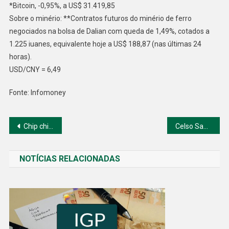
*Bitcoin, -0,95%, a US$ 31.419,85
Sobre o minério: **Contratos futuros do minério de ferro
negociados na bolsa de Dalian com queda de 1,49%, cotados a
1.225 iuanes, equivalente hoje a US$ 188,87 (nas últimas 24
horas).
USD/CNY = 6,49
Fonte: Infomoney
Navegação
Chip chinês, o Blue-chips fecha em alta com impulso de saúde e consumo
Celso Sabino diz: “Vamos testar uma taxa progressiva para os dividendos”.
de
NOTÍCIAS RELACIONADAS
Post