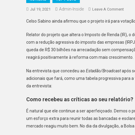
Admin-Inside
On
Jul 19, 2021
Leave A Comment
Celso
Celso Sabino ainda afirmou que o projeto irá para votaçã
Sabin
Diz:
Relator do projeto que altera o Imposto de Renda (IR), o
“Vam
com a redução agressiva do imposto das empresas (IRPJ
Testar
queda de R$ 30 bilhões na arrecadação sem compensação
Uma
reagirá positivamente à reforma com mais crescimento.
Taxa
Progre
Na entrevista que concedeu ao
Estadão/Broadcast
após se
Para
adicionais que fará, como uma tabela progressiva para a vo
Os
Divide
da entrevista:
Como recebeu as críticas ao seu relatório?
É natural que ele continue a ser aperfeiçoado. Demos o p
um esforço extra para reunir todas as bancadas e esclare
mercado reagiu muito bem. No dia da divulgação, a Bolsa