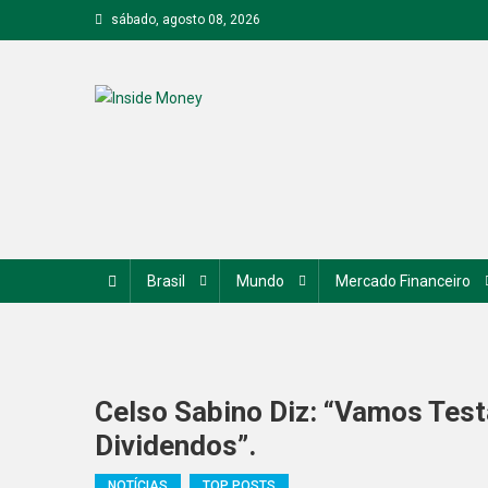
Skip
sábado, agosto 08, 2026
to
content
Inside Money
Brasil
Mundo
Mercado Financeiro
Celso Sabino Diz: “Vamos Tes
Dividendos”.
NOTÍCIAS
TOP POSTS