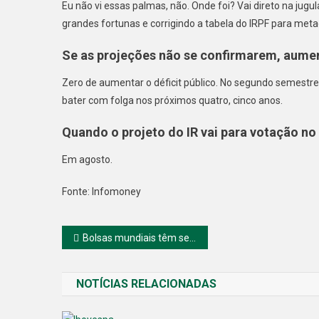
Eu não vi essas palmas, não. Onde foi? Vai direto na jugu
grandes fortunas e corrigindo a tabela do IRPF para met
Se as projeções não se confirmarem, aumen
Zero de aumentar o déficit público. No segundo semestr
bater com folga nos próximos quatro, cinco anos.
Quando o projeto do IR vai para votação no
Em agosto.
Fonte: Infomoney
Navegação
Bolsas mundiais têm sessão de baixa; petróleo tem queda após decisão da Opep+ sobre produção
de
NOTÍCIAS RELACIONADAS
Post