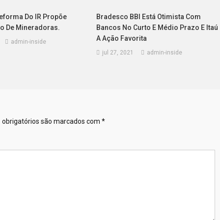
Reforma Do IR Propõe
Bradesco BBI Está Otimista Com
to De Mineradoras.
Bancos No Curto E Médio Prazo E Itaú
A Ação Favorita
admin-inside
jul 27, 2021
admin-inside
obrigatórios são marcados com
*