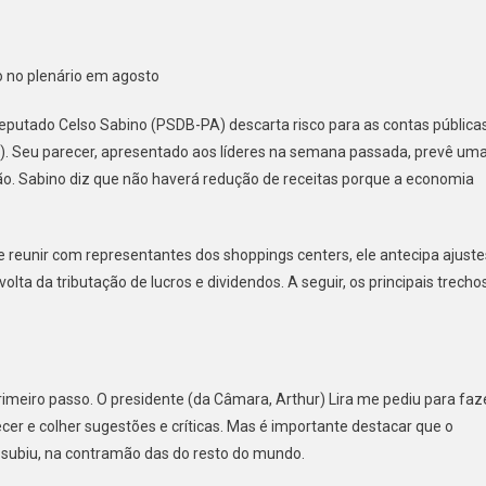
o no plenário em agosto
o
 deputado Celso Sabino (PSDB-PA) descarta risco para as contas pública
os
). Seu parecer, apresentado aos líderes na semana passada, prevê um
. Sabino diz que não haverá redução de receitas porque a economia
ssiva
 reunir com representantes dos shoppings centers, ele antecipa ajuste
lta da tributação de lucros e dividendos. A seguir, os principais trecho
ndos”.
rimeiro passo. O presidente (da Câmara, Arthur) Lira me pediu para faz
cer e colher sugestões e críticas. Mas é importante destacar que o
 subiu, na contramão das do resto do mundo.