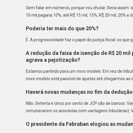
Sem falar em números, porque vou chutar. Seria assim: is
10 mil pagaria 10%; até R$ 15 mil, 15%; R$ 20 mil, 20% e 
Poderia ter mais do que 20%?
É. A progressividade faz o papel de justiça fiscal: o
A redução da faixa de isenção de R$ 20 mil 
agrava a pejotização?
Estamos partindo para um novo modelo. Em vez de tributa
novo modelo está passível de ajustes até chegarmos ao id
Haverá novas mudanças no fim da dedução 
Não. Setenta e cinco por cento de JCP são de bancos. V
remunerarem os acionistas com vantagens tributárias).
O presidente da Febraban elogiou as mudan