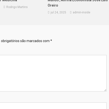
r Medicina
Mundo’, Afirma Economista José Luis
Oreiro
Rodrigo Martins
jul 24, 2025
admin-inside
obrigatórios são marcados com
*