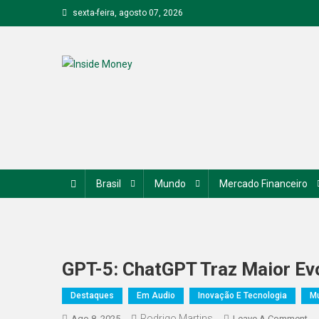
Skip
sexta-feira, agosto 07, 2026
to
content
Inside Money
Brasil
Mundo
Mercado Financeiro
GPT-5: ChatGPT Traz Maior Ev
Destaques
Em Audio
Inovação E Tecnologia
M
Rodrigo Martins
On
Ago 8, 2025
Leave A Comment