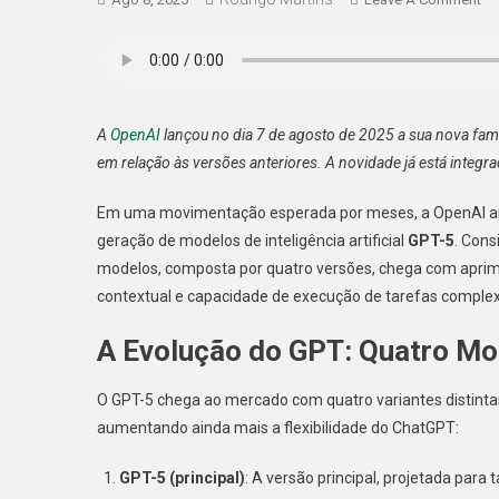
GP
5:
Ch
Tr
Ma
A
OpenAI
lançou no dia 7 de agosto de 2025 a sua nova fam
Ev
em relação às versões anteriores. A novidade já está integr
Pa
To
Em uma movimentação esperada por meses, a OpenAI anun
En
geração de modelos de inteligência artificial
GPT-5
. Cons
modelos, composta por quatro versões, chega com apri
contextual e capacidade de execução de tarefas complex
A Evolução do GPT: Quatro Mo
O GPT-5 chega ao mercado com quatro variantes distinta
aumentando ainda mais a flexibilidade do ChatGPT:
GPT-5 (principal)
: A versão principal, projetada par