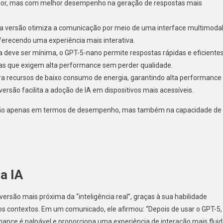
ior, mas com melhor desempenho na geração de respostas mais
sa versão otimiza a comunicação por meio de uma interface multimodal
ferecendo uma experiência mais interativa.
a deve ser mínima, o GPT-5-nano permite respostas rápidas e eficientes
mas que exigem alta performance sem perder qualidade.
ra recursos de baixo consumo de energia, garantindo alta performance
rsão facilita a adoção de IA em dispositivos mais acessíveis.
, não apenas em termos de desempenho, mas também na capacidade de
a IA
rsão mais próxima da “inteligência real”, graças à sua habilidade
s contextos. Em um comunicado, ele afirmou: “Depois de usar o GPT-5,
mance é palpável e proporciona uma experiência de interação mais flui