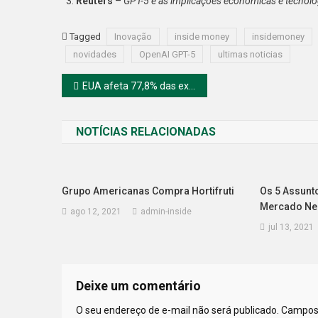
Reuters
–
GPT-5 e as implicações econômicas e tecnoló
Tagged
Inovação
inside money
insidemoney
novidades
OpenAI GPT-5
ultimas noticias
Navegação
EUA afeta 77,8% das exportações do Brasil. Entenda
de
NOTÍCIAS RELACIONADAS
Post
Grupo Americanas Compra Hortifruti
Os 5 Assunt
Mercado Nes
ago 12, 2021
admin-inside
jul 13, 2021
Deixe um comentário
O seu endereço de e-mail não será publicado.
Campos 