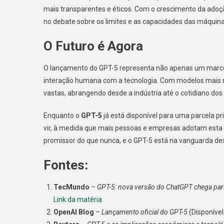
mais transparentes e éticos. Com o crescimento da adoçã
no debate sobre os limites e as capacidades das máquinas
O Futuro é Agora
O lançamento do GPT-5 representa não apenas um marco
interação humana com a tecnologia. Com modelos mais ráp
vastas, abrangendo desde a indústria até o cotidiano do
Enquanto o
GPT-5
já está disponível para uma parcela pr
vir, à medida que mais pessoas e empresas adotam esta po
promissor do que nunca, e o GPT-5 está na vanguarda de
Fontes:
TecMundo
–
GPT-5: nova versão do ChatGPT chega par
Link da matéria
OpenAI Blog
–
Lançamento oficial do GPT-5
(Disponíve