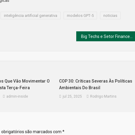
gicas
inteligência artificial generativa
modelos GPT‑5
noticias
Big Techs e Setor Financeiro Americano Saem em Defesa do Pix
os Que Vão Movimentar O
COP 30: Críticas Severas Às Políticas
ta Terça-Feira
Ambientais Do Brasil
admin-inside
jul 25, 2025
Rodrigo Martins
obrigatórios são marcados com
*