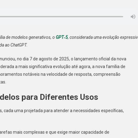
T-
atGPT
az
ior
ília de modelos generativos, o
GPT‑5
, considerada uma evolução expressi
olução
ada ao ChatGPT.
ra
dos.
ciou, no dia 7 de agosto de 2025, o lançamento oficial da nova
tenda
iderada a mais significativa evolução até agora, a nova família de
moramentos notáveis na velocidade de resposta, compreensão
as.
delos para Diferentes Usos
s, cada uma projetada para atender a necessidades específicas,
a tarefas mais complexas e que exige maior capacidade de