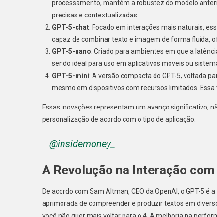
processamento, mantém a robustez do modelo anter
precisas e contextualizadas.
GPT-5-chat
: Focado em interações mais naturais, es
capaz de combinar texto e imagem de forma fluída, o
GPT-5-nano
: Criado para ambientes em que a latênci
sendo ideal para uso em aplicativos móveis ou siste
GPT-5-mini
: A versão compacta do GPT-5, voltada pa
mesmo em dispositivos com recursos limitados. Essa ve
Essas inovações representam um avanço significativo
personalização de acordo com o tipo de aplicação.
@insidemoney_
A Revolução na Interação com 
De acordo com Sam Altman, CEO da OpenAI, o GPT-5 é a ve
aprimorada de compreender e produzir textos em diverso
você não quer mais voltar para o 4. A melhoria na perfor