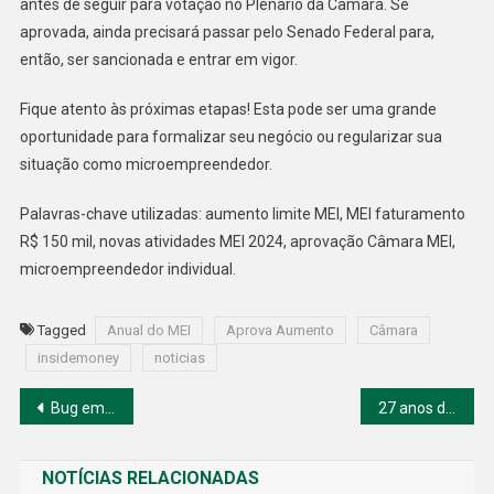
antes de seguir para votação no Plenário da Câmara. Se
aprovada, ainda precisará passar pelo Senado Federal para,
então, ser sancionada e entrar em vigor.
Fique atento às próximas etapas! Esta pode ser uma grande
oportunidade para formalizar seu negócio ou regularizar sua
situação como microempreendedor.
Palavras-chave utilizadas: aumento limite MEI, MEI faturamento
R$ 150 mil, novas atividades MEI 2024, aprovação Câmara MEI,
microempreendedor individual.
Tagged
Anual do MEI
Aprova Aumento
Câmara
insidemoney
noticias
Navegação
Bug em nós Bor e Erigon causa atraso temporário de consenso na Polygon
27 anos de prisão: STF muda tabuleiro político e sela destino de Bolsonaro.
de
NOTÍCIAS RELACIONADAS