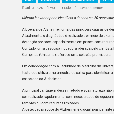
Admin-Inside
On
Jul 23, 2025
Leave A Comment
Méto
Método inovador pode identificar a doença até 20 anos ante
Inova
Pode
A Doença de Alzheimer, uma das principais causas de de
Identif
Atualmente, o diagnóstico é realizado por meio de exames
A
detecção precoce, especialmente em países com recursos
Doenç
Contudo, uma pesquisa inovadora liderada pelo cientista 
Até
20
Campinas (Unicamp), oferece uma solução promissora.
Anos
Em colaboração com a Faculdade de Medicina da Univers
Antes
Dos
teste que utiliza uma amostra de saliva para identificar
Sinto
associado ao Alzheimer.
Ofere
Esper
A principal vantagem desse método é sua natureza não inv
Para
ser realizado rapidamente, sem necessidade de equipame
Milhõ
remotas ou com recursos limitados.
De
A detecção precoce do Alzheimer é crucial, pois permit
Brasile