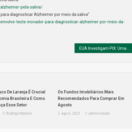
alzheimer-pela-saliva/
r para diagnosticar Alzheimer por meio da saliva”
esenvolve-teste-inovador-para-diagnosticar-alzheimer-por-meio-da-
EUA Investigam PIX: Uma Ameaça à Soberania Digital Brasileira?
co De Laranja É Crucial
Os Fundos Imobiliários Mais
omia Brasileira E Como
Recomendados Para Comprar Em
ça Esse Setor
Agosto
Rodrigo Martins
ago 6, 2021
admin-inside