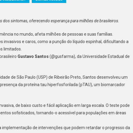
do
s dos sintomas, oferecendo esperança para milhões de brasileiros.
dor
mência no mundo, afeta milhões de pessoas e suas famílias.
icar
 invasivos e caros, como a punção do líquido espinhal, dificultando a
 limitados.
a
brasileiro
Gustavo Santos
(@gusfarma), da Universidade Estadual de
idade de São Paulo (USP) de Ribeirão Preto, Santos desenvolveu um
 a presença da proteína tau hiperfosforilada (pTAU), um biomarcador
mas,
cendo
ança
asiva, de baixo custo e fácil aplicação em larga escala. O teste pode
ntos sofisticados, tornando-o acessível para populações em áreas
es
e a implementação de intervenções que podem retardar o progresso da
iros.