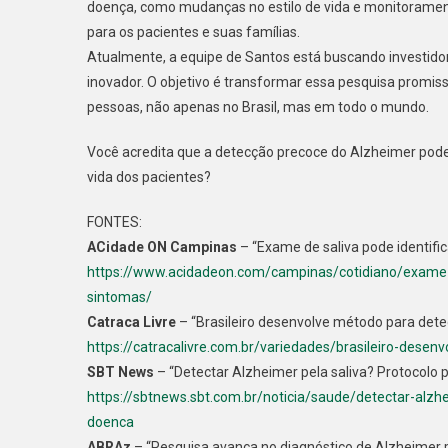
doença, como mudanças no estilo de vida e monitorament
para os pacientes e suas famílias.
Atualmente, a equipe de Santos está buscando investido
inovador. O objetivo é transformar essa pesquisa promi
pessoas, não apenas no Brasil, mas em todo o mundo.
Você acredita que a detecção precoce do Alzheimer pod
vida dos pacientes?
FONTES:
ACidade ON Campinas
– “Exame de saliva pode identifi
https://www.acidadeon.com/campinas/cotidiano/exame-de
sintomas/
Catraca Livre
– “Brasileiro desenvolve método para dete
https://catracalivre.com.br/variedades/brasileiro-dese
SBT News
– “Detectar Alzheimer pela saliva? Protocolo p
https://sbtnews.sbt.com.br/noticia/saude/detectar-alzhe
doenca
ABRAz
– “Pesquisa avança no diagnóstico de Alzheimer p