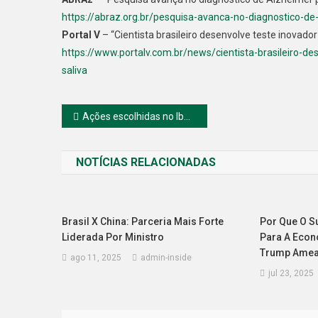
https://abraz.org.br/pesquisa-avanca-no-diagnostico-de-
Portal V
– “Cientista brasileiro desenvolve teste inovado
https://www.portalv.com.br/news/cientista-brasileiro-d
saliva
Navegação
Ações escolhidas no Ibovespa em 2021para lucrar
de
NOTÍCIAS RELACIONADAS
Post
Brasil X China: Parceria Mais Forte
Por Que O Su
Liderada Por Ministro
Para A Econ
Trump Amea
ago 11, 2025
admin-inside
jul 23, 2025