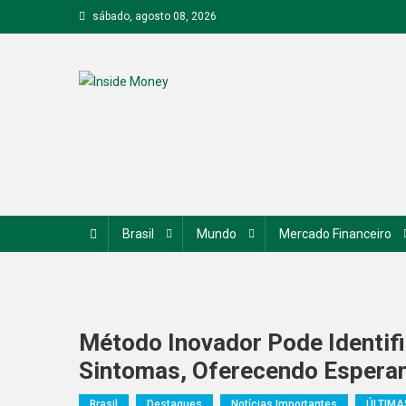
Skip
sábado, agosto 08, 2026
to
content
Inside Money
Brasil
Mundo
Mercado Financeiro
Método Inovador Pode Identif
Sintomas, Oferecendo Esperanç
Brasil
Destaques
Notícias Importantes
ÚLTIMA