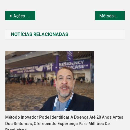
Navegação
Ações da Boa Safra tem bom crescimento
Método inovador pode identificar a doença até 20 anos antes dos sintomas, oferecendo esperança para milhões de brasileiros.
de
NOTÍCIAS RELACIONADAS
Post
Método Inovador Pode Identificar A Doença Até 20 Anos Antes
Dos Sintomas, Oferecendo Esperança Para Milhões De
Brasileiros.