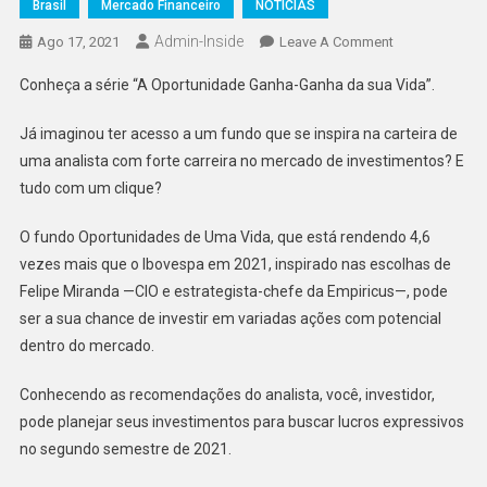
Brasil
Mercado Financeiro
NOTÍCIAS
Admin-Inside
On
Ago 17, 2021
Leave A Comment
Ações
Conheça a série “A Oportunidade Ganha-Ganha da sua Vida”.
Escolhidas
No
Já imaginou ter acesso a um fundo que se inspira na carteira de
Ibovespa
uma analista com forte carreira no mercado de investimentos? E
Em
tudo com um clique?
2021para
Lucrar
O fundo Oportunidades de Uma Vida, que está rendendo 4,6
vezes mais que o Ibovespa em 2021, inspirado nas escolhas de
Felipe Miranda —CIO e estrategista-chefe da Empiricus—, pode
ser a sua chance de investir em variadas ações com potencial
dentro do mercado.
Conhecendo as recomendações do analista, você, investidor,
pode planejar seus investimentos para buscar lucros expressivos
no segundo semestre de 2021.