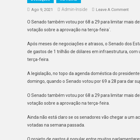
Admin-Inside
On
Ago 9, 2021
Leave A Comment
Sena
O Senado também votou por 68 a 29 para limitar mais d
Dos
votação sobre a aprovação na terça-feira´.
EUA
Quer
Após meses de negociações e atrasos, o Senado dos Esta
Conclu
de gastos de 1 trilhão de dólares em infraestrutura, co
Projet
terça-feira.
De
Infrae
A legislação, no topo da agenda doméstica do president
De
domingo, quando o Senado votou por 69 a 28 para dar sup
US$
1
O Senado também votou por 68 a 29 para limitar mais d
Trilhã
votação sobre a aprovação na terça-feira.
Ainda não está claro se os senadores vão chegar a um 
votadas na semana passada.
O projeto de gastos é popular entre muitos parlamentares