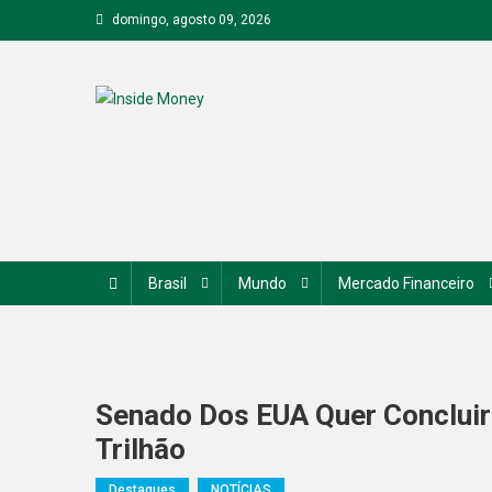
Skip
domingo, agosto 09, 2026
to
content
Inside Money
Brasil
Mundo
Mercado Financeiro
Senado Dos EUA Quer Concluir 
Trilhão
Destaques
NOTÍCIAS