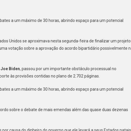
do
ebates a um máximo de 30 horas, abrindo espaço para um potencial
dos Unidos se aproximava nesta segunda-feira de finalizar um projeto
ir
m uma votação sobre a aprovação do acordo bipartidário possivelmente 
o
strutura
e
Joe Biden
, passou por um importante obstáculo processual no
orte às provisões contidas no plano de 2.702 páginas.
ebates a um máximo de 30 horas, abrindo espaço para um potencial
o
acordo sobre o debate de mais emendas além das quase duas dezenas
 por causa do dinheiro do governo que ele levará a seus Estados natais