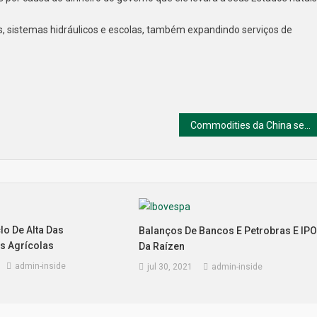
es, sistemas hidráulicos e escolas, também expandindo serviços de
Commodities da China sentem efeito de demanda fraca e inflação
lo De Alta Das
Balanços De Bancos E Petrobras E IP
s Agrícolas
Da Raízen
admin-inside
jul 30, 2021
admin-inside