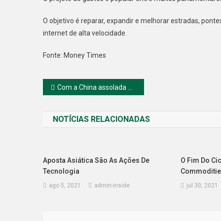
O objetivo é reparar, expandir e melhorar estradas, pont
internet de alta velocidade.
Fonte: Money Times
Navegação
Com a China assolada pela variante Delta, Petróleo despenca mais de 3%
de
NOTÍCIAS RELACIONADAS
Post
Aposta Asiática São As Ações De
O Fim Do Cic
Tecnologia
Commoditie
ago 5, 2021
admin-inside
jul 30, 2021