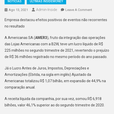
NOTÍCIAS
ÚLTIMAS INSIDEMONEY
Admin-Inside
On
Ago 13, 2021
Leave A Comment
Americanas
Empresa destacou efeitos positivos de eventos não recorrentes
SA
no resultado
Reverte
Prejuízo
A Americanas SA (
AMER3
), fruto da integração das operações
E
das Lojas Americanas com a B2W, teve um lucro líquido de R$
Lucra
225 milhões no segundo trimestre de 2021, revertendo o prejuízo
R$
225
de R$ 36 milhões registrado no mesmo período do ano passado.
Milhões
Já o Lucro Antes de Juros, Impostos, Depreciações e
No
2º
Amortizações (Ebitda, na sigla em inglês) Ajustado da
Tri
Americanas totalizou R$ 1,07 bilhão, em expansão de 44,9% na
comparação anual.
A receita líquida da companhia, por sua vez, somou R$ 6,918
bilhões, valor 46,1% superior ao do segundo trimestre de 2020.