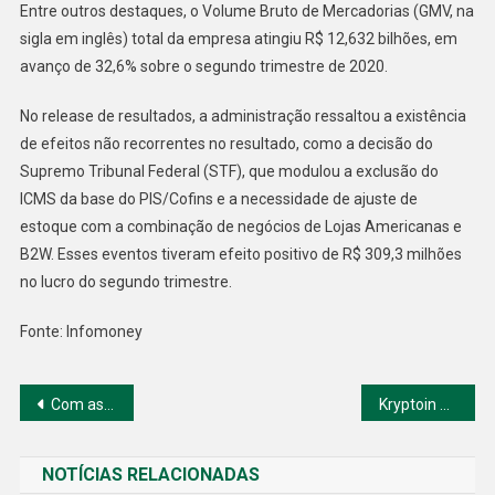
Entre outros destaques, o Volume Bruto de Mercadorias (GMV, na
sigla em inglês) total da empresa atingiu R$ 12,632 bilhões, em
avanço de 32,6% sobre o segundo trimestre de 2020.
No release de resultados, a administração ressaltou a existência
de efeitos não recorrentes no resultado, como a decisão do
Supremo Tribunal Federal (STF), que modulou a exclusão do
ICMS da base do PIS/Cofins e a necessidade de ajuste de
estoque com a combinação de negócios de Lojas Americanas e
B2W. Esses eventos tiveram efeito positivo de R$ 309,3 milhões
no lucro do segundo trimestre.
Fonte: Infomoney
Navegação
Com as ações negociadas na Nasdaq, JBS propõe fechar capital da americana Pilgrim’s Pride
Kryptoin envia novo pedido para ETF de ether à SEC
de
NOTÍCIAS RELACIONADAS
Post