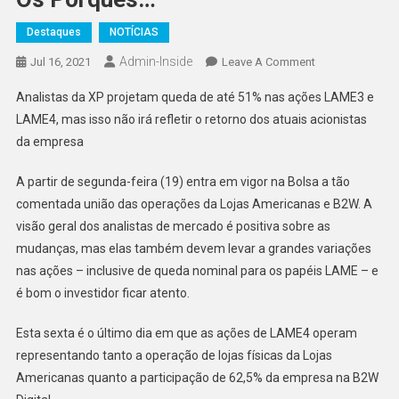
Destaques
NOTÍCIAS
Admin-Inside
On
Jul 16, 2021
Leave A Comment
Ações
Analistas da XP projetam queda de até 51% nas ações LAME3 e
Da
LAME4, mas isso não irá refletir o retorno dos atuais acionistas
Lojas
da empresa
Americanas
Podem
A partir de segunda-feira (19) entra em vigor na Bolsa a tão
Na
comentada união das operações da Lojas Americanas e B2W. A
Segunda-
Feira,
visão geral dos analistas de mercado é positiva sobre as
Entenda
mudanças, mas elas também devem levar a grandes variações
Os
nas ações – inclusive de queda nominal para os papéis LAME – e
Porquês…
é bom o investidor ficar atento.
Esta sexta é o último dia em que as ações de LAME4 operam
representando tanto a operação de lojas físicas da Lojas
Americanas quanto a participação de 62,5% da empresa na B2W