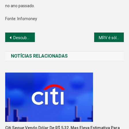
no ano passado.
Fonte: Infomoney
Navegação
Descubra a nova ação favorita no mercado de papel e celulose
MRV é sólida, mas tem uma renda de caixa fraca
de
NOTÍCIAS RELACIONADAS
Post
Citi Segue Vendo Dólar De R$ 5,32, Mas Eleva Estimativa Para