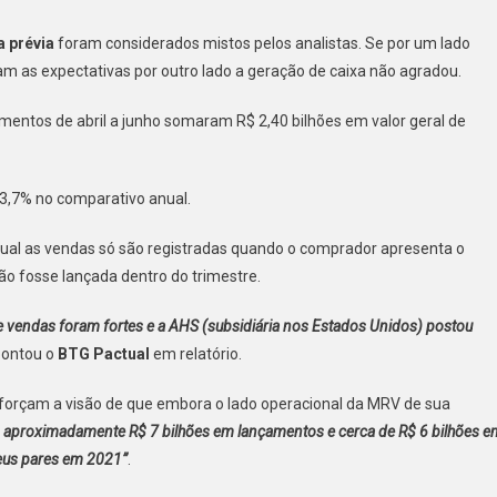
a prévia
foram considerados mistos pelos analistas. Se por um lado
m as expectativas por outro lado a geração de caixa não agradou.
,
entos de abril a junho somaram R$ 2,40 bilhões em valor geral de
13,7% no comparativo anual.
ual as vendas só são registradas quando o comprador apresenta o
o fosse lançada dentro do trimestre.
e vendas foram fortes e a AHS (subsidiária nos Estados Unidos) postou
pontou o
BTG Pactual
em relatório.
forçam a visão de que embora o lado operacional da MRV de sua
 aproximadamente R$ 7 bilhões em lançamentos e cerca de R$ 6 bilhões e
seus pares em 2021”
.