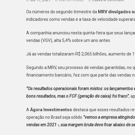
MRV
Os números do segundo trimestre da
MRV
divulgados n
É
indicadores como vendas e a taxa de velocidade superara
Sólida
Mas
A companhia anunciou nesta quinta-feira que seus lançam
Tem
vendas (VGV), alta 5,4% sobre um ano antes.
Uma
Renda
Já as vendas totalizaram R$ 2,065 bilhões, aumento de 
De
Caixa
Segundo a MRV, seu processo de vendas garantidas, no q
Fraca
financiamento bancário, fez com que parte das vendas nã
“Os resultados operacionais foram mistos: os lançamentos 
bons resultados, mas o FCF (geração de caixa) foi fraco”
, a
A
Ágora Investimentos
destaca que esses resultados re
operação no Brasil seja sólido
“vemos a empresa atingindo
vendas em 2021 -, sua margem bruta deve ficar abaixo de 