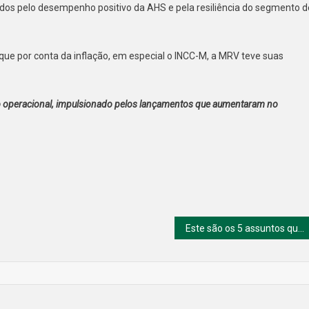
nados pelo desempenho positivo da AHS e pela resiliência do segmento d
 que por conta da inflação, em especial o INCC-M, a MRV teve suas
ado operacional, impulsionado pelos lançamentos que aumentaram no
Este são os 5 assuntos que vão movimentar o mercado nesta segunda-feira