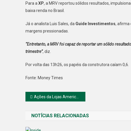
Para a
XP
, a MRV reportou sólidos resultados, impulsio
baixa renda no Brasil.
Já o analista Luis Sales, da
Guide Investimentos
, afirma
margens pressionadas.
“Entretanto, a MRV foi capaz de reportar um sólido result
trimestre”
, diz.
Por volta das 13h26, os papéis da construtora caíam 0,6.
Fonte: Money Times
Navegação
Ações da Lojas Americanas podem na segunda-feira, entenda os porquês…
de
NOTÍCIAS RELACIONADAS
Post