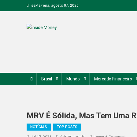
Skip
sexta-feira, agosto 07, 2026
to
content
Inside Money
Brasil
Mundo
Mercado Financeiro
MRV É Sólida, Mas Tem Uma R
NOTÍCIAS
TOP POSTS
Admin-Inside
On
Jul 17, 2021
Leave A Comment