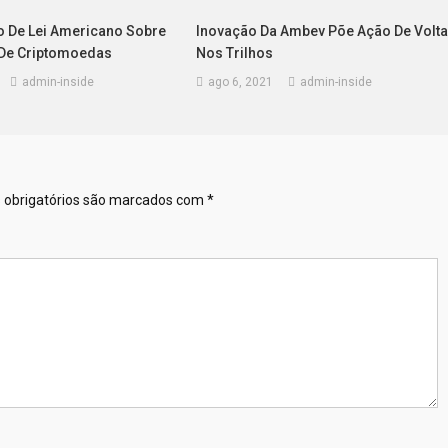
o De Lei Americano Sobre
Inovação Da Ambev Põe Ação De Volt
De Criptomoedas
Nos Trilhos
admin-inside
ago 6, 2021
admin-inside
obrigatórios são marcados com
*