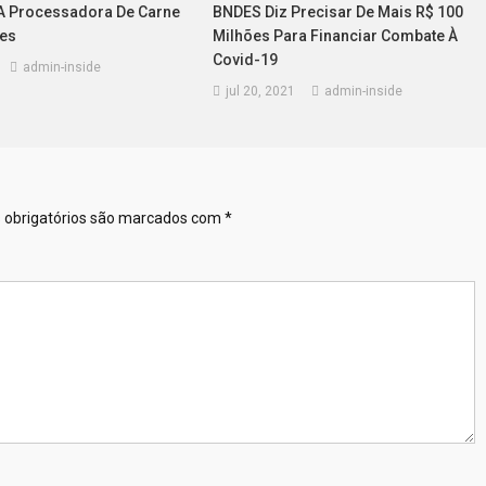
A Processadora De Carne
BNDES Diz Precisar De Mais R$ 100
es
Milhões Para Financiar Combate À
Covid-19
admin-inside
jul 20, 2021
admin-inside
obrigatórios são marcados com
*