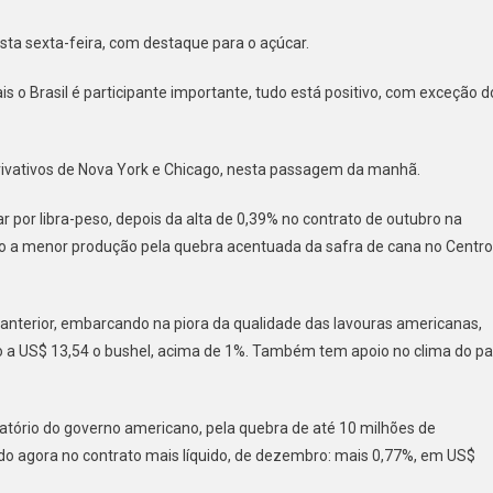
sta sexta-feira, com destaque para o açúcar.
as
s o Brasil é participante importante, tudo está positivo, com exceção d
odities
nomia
rivativos de Nova York e Chicago, nesta passagem da manhã.
 por libra-peso, depois da alta de 0,39% no contrato de outubro na
do a menor produção pela quebra acentuada da safra de cana no Centro
nterior, embarcando na piora da qualidade das lavouras americanas,
o a US$ 13,54 o bushel, acima de 1%. Também tem apoio no clima do pa
atório do governo americano, pela quebra de até 10 milhões de
o agora no contrato mais líquido, de dezembro: mais 0,77%, em US$