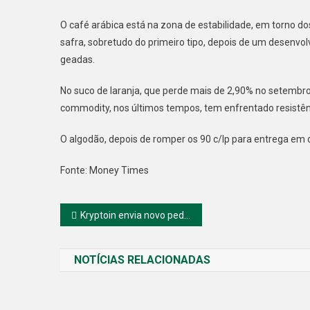
O café arábica está na zona de estabilidade, em torno dos
safra, sobretudo do primeiro tipo, depois de um desenvol
geadas.
No suco de laranja, que perde mais de 2,90% no setembro,
commodity, nos últimos tempos, tem enfrentado resistê
O algodão, depois de romper os 90 c/lp para entrega em
Fonte: Money Times
Navegação
Kryptoin envia novo pedido para ETF de ether à SEC
de
NOTÍCIAS RELACIONADAS
Post