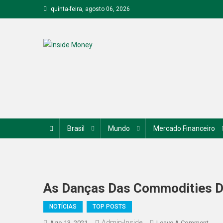
Skip
quinta-feira, agosto 06, 2026
to
content
Inside Money
Brasil
Mundo
Mercado Financeiro
As Danças Das Commodities 
NOTÍCIAS
TOP POSTS
Admin-Inside
On
Ago 13, 2021
Leave A Comment