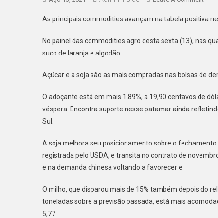
As
As principais commodities avançam na tabela positiva ne
Danç
Das
No painel das commodities agro desta sexta (13), nas quai
Comm
suco de laranja e algodão.
De
Agro
Açúcar e a soja são as mais compradas nas bolsas de de
O adoçante está em mais 1,89%, a 19,90 centavos de dólar
véspera. Encontra suporte nesse patamar ainda refletin
Sul.
A soja melhora seu posicionamento sobre o fechamento a
registrada pelo USDA, e transita no contrato de novembr
e na demanda chinesa voltando a favorecer e
O milho, que disparou mais de 15% também depois do rel
toneladas sobre a previsão passada, está mais acomodad
5,77.