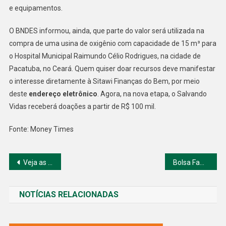
e equipamentos.
O BNDES informou, ainda, que parte do valor será utilizada na
compra de uma usina de oxigênio com capacidade de 15 m³ para
o Hospital Municipal Raimundo Célio Rodrigues, na cidade de
Pacatuba, no Ceará. Quem quiser doar recursos deve manifestar
o interesse diretamente à Sitawi Finanças do Bem, por meio
deste
endereço eletrônico
. Agora, na nova etapa, o Salvando
Vidas receberá doações a partir de R$ 100 mil.
Fonte: Money Times
Navegação
Veja as Ações e Setores que devem guiar a forte alta dos lucros e fazer uma temporada de resultados do 2º trimestre
Bolsa Família 2.0 cria dúvidas em relação a Reforma do IR
de
NOTÍCIAS RELACIONADAS
Post