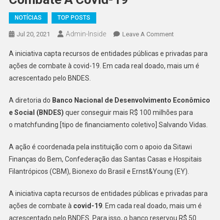
NOTÍCIAS
TOP POSTS
Admin-Inside
On
Jul 20, 2021
Leave A Comment
BNDES
A iniciativa capta recursos de entidades públicas e privadas para
Diz
ações de combate à covid-19. Em cada real doado, mais um é
Precisar
acrescentado pelo BNDES.
De
Mais
A diretoria do
Banco Nacional de Desenvolvimento Econômico
R$
e Social (BNDES)
quer conseguir mais R$ 100 milhões para
100
Milhões
o matchfunding [tipo de financiamento coletivo] Salvando Vidas.
Para
A ação é coordenada pela instituição com o apoio da Sitawi
Financiar
Combate
Finanças do Bem, Confederação das Santas Casas e Hospitais
À
Filantrópicos (CBM), Bionexo do Brasil e Ernst&Young (EY).
Covid-
19
A iniciativa capta recursos de entidades públicas e privadas para
ações de combate à
covid-19
. Em cada real doado, mais um é
acrescentado pelo BNDES. Para isso, o banco reservou R$ 50