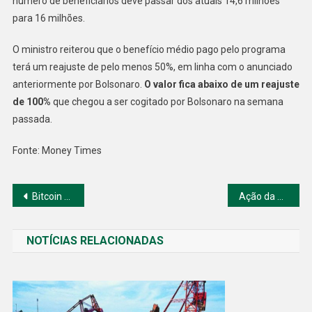
número de beneficiários deve passar dos atuais 14,6 milhões
para 16 milhões.
O ministro reiterou que o benefício médio pago pelo programa
terá um reajuste de pelo menos 50%, em linha com o anunciado
anteriormente por Bolsonaro.
O valor fica abaixo de um reajuste
de 100%
que chegou a ser cogitado por Bolsonaro na semana
passada.
Fonte: Money Times
Navegação
Bitcoin a US$ 45 mil, atualização London e legislação americana movimentam as criptomoedas
Ação da Viveo tem alta de mais de 10% em estreia na B3
de
NOTÍCIAS RELACIONADAS
Post