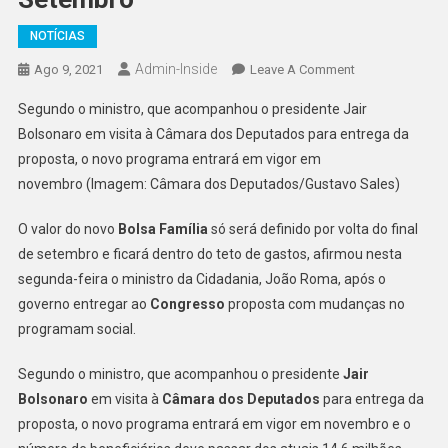
NOTÍCIAS
Admin-Inside
On
Ago 9, 2021
Leave A Comment
Valor
Segundo o ministro, que acompanhou o presidente Jair
Do
Bolsonaro em visita à Câmara dos Deputados para entrega da
Novo
proposta, o novo programa entrará em vigor em
Bolsa
novembro (Imagem: Câmara dos Deputados/Gustavo Sales)
Família
Só
O valor do novo
Bolsa Família
só será definido por volta do final
Será
Definido
de setembro e ficará dentro do teto de gastos, afirmou nesta
No
segunda-feira o ministro da Cidadania, João Roma, após o
Final
governo entregar ao
Congresso
proposta com mudanças no
De
programam social.
Setembro
Segundo o ministro, que acompanhou o presidente
Jair
Bolsonaro
em visita à
Câmara dos Deputados
para entrega da
proposta, o novo programa entrará em vigor em novembro e o