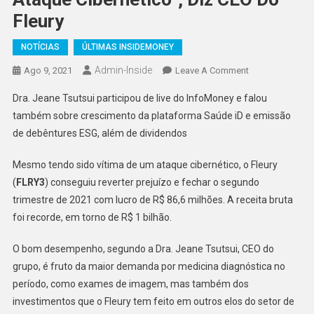
Fleury
NOTÍCIAS
ÚLTIMAS INSIDEMONEY
Admin-Inside
On
Ago 9, 2021
Leave A Comment
“Temos
Dra. Jeane Tsutsui participou de live do InfoMoney e falou
Uma
também sobre crescimento da plataforma Saúde iD e emissão
Apólice
de debêntures ESG, além de dividendos
De
Seguro
Mesmo tendo sido vítima de um ataque cibernético, o Fleury
E
(
FLRY3
) conseguiu reverter prejuízo e fechar o segundo
Vamos
Tentar
trimestre de 2021 com lucro de R$ 86,6 milhões. A receita bruta
Reaver
foi recorde, em torno de R$ 1 bilhão.
Perdas
Com
O bom desempenho, segundo a Dra. Jeane Tsutsui, CEO do
Ataque
grupo, é fruto da maior demanda por medicina diagnóstica no
Cibernético”,
período, como exames de imagem, mas também dos
Diz
investimentos que o Fleury tem feito em outros elos do setor de
CEO