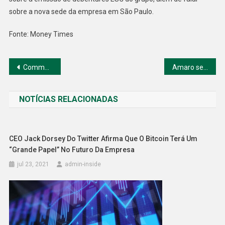
sobre a nova sede da empresa em São Paulo.
Fonte: Money Times
Navegação
Commodities da China sentem efeito de demanda fraca e inflação
Amaro se torna empresa de moda carbono negativo
de
NOTÍCIAS RELACIONADAS
Post
CEO Jack Dorsey Do Twitter Afirma Que O Bitcoin Terá Um
“grande Papel” No Futuro Da Empresa
jul 23, 2021
admin-inside