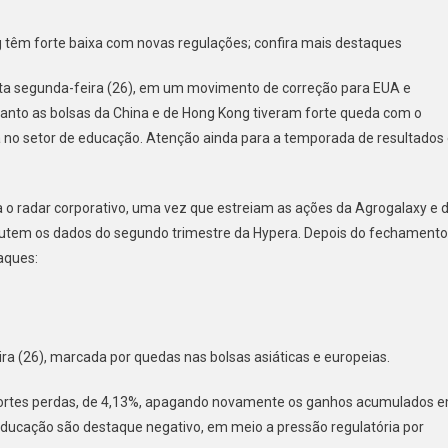
 têm forte baixa com novas regulações; confira mais destaques
untos
ta segunda-feira (26), em um movimento de correção para EUA e
anto as bolsas da China e de Hong Kong tiveram forte queda com o
a no setor de educação. Atenção ainda para a temporada de resultados
imentar
cado
ara o radar corporativo, uma vez que estreiam as ações da Agrogalaxy e 
ta
cutem os dados do segundo trimestre da Hypera. Depois do fechamento
unda-
a
aques:
a (26), marcada por quedas nas bolsas asiáticas e europeias.
 fortes perdas, de 4,13%, apagando novamente os ganhos acumulados 
educação são destaque negativo, em meio a pressão regulatória por