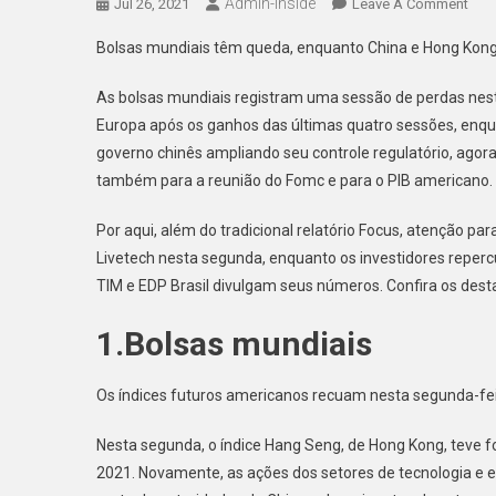
Admin-Inside
On
Jul 26, 2021
Leave A Comment
Os
Bolsas mundiais têm queda, enquanto China e Hong Kong
5
Ass
As bolsas mundiais registram uma sessão de perdas nes
Que
Europa após os ganhos das últimas quatro sessões, enqu
Vão
governo chinês ampliando seu controle regulatório, agor
Mov
também para a reunião do Fomc e para o PIB americano.
O
Mer
Por aqui, além do tradicional relatório Focus, atenção p
Nes
Livetech nesta segunda, enquanto os investidores reper
Seg
Feir
TIM e EDP Brasil divulgam seus números. Confira os dest
1.Bolsas mundiais
Os índices futuros americanos recuam nesta segunda-feir
Nesta segunda, o índice Hang Seng, de Hong Kong, teve
2021. Novamente, as ações dos setores de tecnologia e 