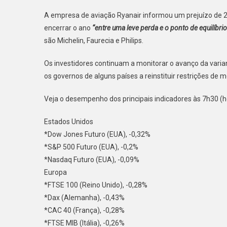
A empresa de aviação Ryanair informou um prejuízo de 2
encerrar o ano
“entre uma leve perda e o ponto de equilíbrio
são Michelin, Faurecia e Philips.
Os investidores continuam a monitorar o avanço da varia
os governos de alguns países a reinstituir restrições de m
Veja o desempenho dos principais indicadores às 7h30 (hor
Estados Unidos
*Dow Jones Futuro (EUA), -0,32%
*S&P 500 Futuro (EUA), -0,2%
*Nasdaq Futuro (EUA), -0,09%
Europa
*FTSE 100 (Reino Unido), -0,28%
*Dax (Alemanha), -0,43%
*CAC 40 (França), -0,28%
*FTSE MIB (Itália), -0,26%