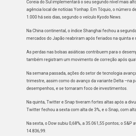
Coreia do Sul implementará o seu segundo nível mais alto
agência local de notícias Yonhap. Em Tóquio, o número d
1.000 há seis dias, segundo o veículo Kyodo News.
Na China continental, o índice Shanghai fechou a segund
mercados do Japão reabriram após feriados na quinta e na
As perdas nas bolsas asiáticas contribuem para o desem
também registram um movimento de correção após quatr
Na semana passada, ações do setor de tecnologia avanç
trimestre, assim como do avanço da variante Delta –na
desempenhos, e se tornaram foco de investimentos.
Na quinta, Twitter e Snap tiveram fortes altas após a di
Twitter fechou a sexta com alta de 3%, e o Snap, com alt
Na sexta, o Dow subiu 0,68%, a 35.061,55 pontos; o S&P 
14.836,99.