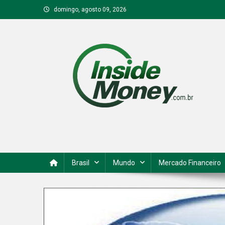
Skip
domingo, agosto 09, 2026
to
content
Inside Money
Brasil
Mundo
Mercado Financeiro