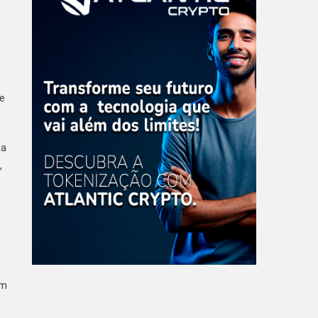
 e
da
,
em