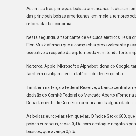
Assim, as três principais bolsas americanas fecharam e
das principais bolsas americanas, em meio a temores sob
retomada da economia.
Nesta segunda, a fabricante de veículos elétricos Tesla
Elon Musk afirmou que a companhia provavelmente passar
executivo a respeito da criptomoeda vêm tendo forte imp
Na terça, Apple, Microsoft e Alphabet, dona do Google
também divulgam seus relatórios de desempenho.
Também na terça o Federal Reserve, o banco central americ
decisão do Comitê Federal do Mercado Aberto (Fomc na sig
Departamento do Comércio americano divulgará dados so
As bolsas europeias têm quedas. O índice Stoxx 600, que
países europeus, recua 0,4%, com destaque negativo para 
básicos, que avança 0,8%.