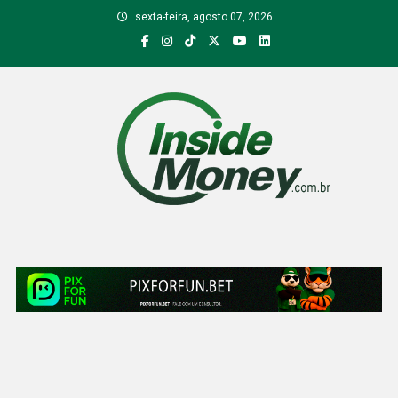
Skip
sexta-feira, agosto 07, 2026
to
content
Inside Money