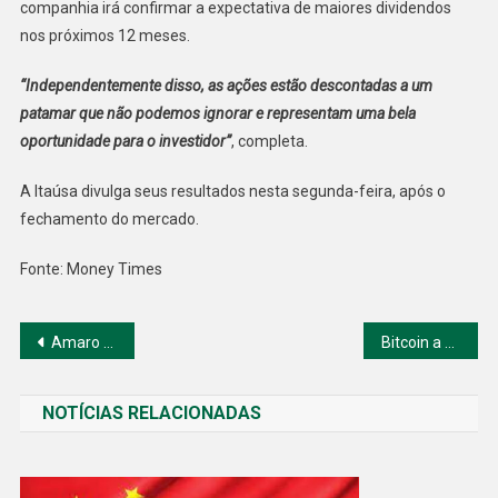
companhia irá confirmar a expectativa de maiores dividendos
nos próximos 12 meses.
“Independentemente disso, as ações estão descontadas a um
patamar que não podemos ignorar e representam uma bela
oportunidade para o investidor”
, completa.
A Itaúsa divulga seus resultados nesta segunda-feira, após o
fechamento do mercado.
Fonte: Money Times
Navegação
Amaro se torna empresa de moda carbono negativo
Bitcoin a US$ 45 mil, atualização London e legislação americana movimentam as criptomoedas
de
NOTÍCIAS RELACIONADAS
Post