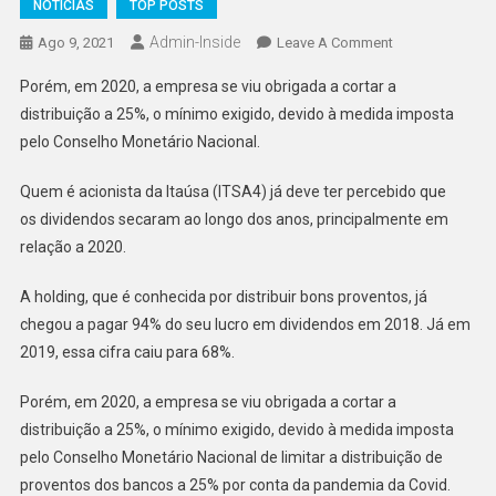
NOTÍCIAS
TOP POSTS
Admin-Inside
On
Ago 9, 2021
Leave A Comment
A
Porém, em 2020, a empresa se viu obrigada a cortar a
Itaúsa
distribuição a 25%, o mínimo exigido, devido à medida imposta
Voltará
pelo Conselho Monetário Nacional.
A
Distribuir
Quem é acionista da Itaúsa (ITSA4) já deve ter percebido que
90%
os dividendos secaram ao longo dos anos, principalmente em
Do
Seu
relação a 2020.
Lucro
A holding, que é conhecida por distribuir bons proventos, já
Em
Dividendos?
chegou a pagar 94% do seu lucro em dividendos em 2018. Já em
2019, essa cifra caiu para 68%.
Porém, em 2020, a empresa se viu obrigada a cortar a
distribuição a 25%, o mínimo exigido, devido à medida imposta
pelo Conselho Monetário Nacional de limitar a distribuição de
proventos dos bancos a 25% por conta da pandemia da Covid.