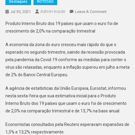
Destaques
NOTÍCIAS
Admin-Inside
On
Jul 30, 2021
Leave A Comment
Inflação
Produto Interno Bruto dos 19 países que usam o euro foi de
Fica
crescimento de 2,0% na comparação trimestral
Acima
Da
A economia da zona do euro cresceu mais rápido do que o
Meta
esperado no segundo trimestre, saindo da recessão provocada
Do
pela pandemia da Covid-19 conforme as medidas para conter o
BCE
vírus são relaxadas, enquanto a inflação superou em julho a meta
de 2% do Banco Central Europeu.
A agência de estatísticas da União Europeia, Eurostat, informou
nesta sexta-feira que sua estimativa inicial para o Produto
Interno Bruto dos 19 países que usam o euro foi de crescimento
de 2,0% na comparação trimestral e de 13,7% na base anual.
Economistas consultados pela Reuters esperavam expansões de
1,5% e 13,2% respectivamente.