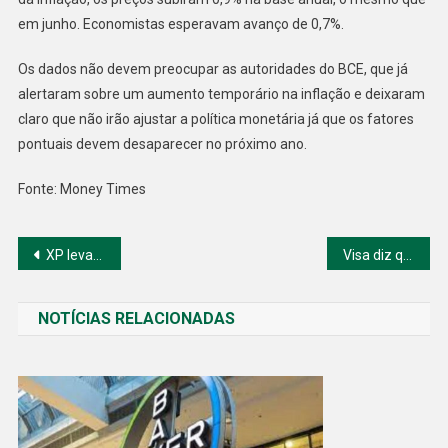
em junho. Economistas esperavam avanço de 0,7%.
Os dados não devem preocupar as autoridades do BCE, que já
alertaram sobre um aumento temporário na inflação e deixaram
claro que não irão ajustar a política monetária já que os fatores
pontuais devem desaparecer no próximo ano.
Fonte: Money Times
Navegação
XP levanta US$ 200 milhões para seu primeiro SPAC
Visa diz que o preço das criptomoedas impulsionou suas receitas
de
NOTÍCIAS RELACIONADAS
Post