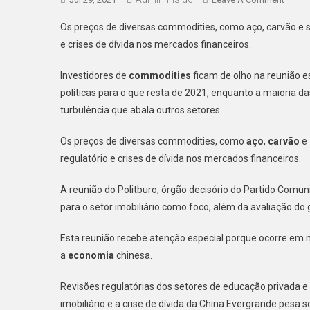
Merca
Os preços de diversas commodities, como aço, carvão e s
De
e crises de dívida nos mercados financeiros.
Commo
Em
Investidores de
commodities
ficam de olho na reunião e
Agita
políticas para o que resta de 2021, enquanto a maioria d
turbulência que abala outros setores.
Os preços de diversas commodities, como
aço
,
carvão
e
regulatório e crises de dívida nos mercados financeiros.
A reunião do Politburo, órgão decisório do Partido Comuni
para o setor imobiliário como foco, além da avaliação d
Esta reunião recebe atenção especial porque ocorre em m
a
economia
chinesa.
Revisões regulatórias dos setores de educação privada 
imobiliário e
a crise de dívida da China Evergrande pesa