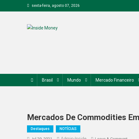
Skip
sexta-feira, agosto 07, 2026
to
content
Inside Money
Brasil
Mundo
Mercado Financeiro
Mercados De Commodities Em
Destaques
NOTÍCIAS
Admin-Inside
On
Jul 29, 2021
Leave A Comment