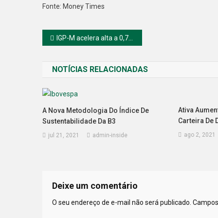
Fonte: Money Times
Navegação
IGP-M acelera alta a 0,78% em julho, diz FGV
de
NOTÍCIAS RELACIONADAS
Post
Ativa Aumen
A Nova Metodologia Do Índice De
Carteira De
Sustentabilidade Da B3
ago 2, 2021
jul 21, 2021
admin-inside
Deixe um comentário
O seu endereço de e-mail não será publicado.
Campos 