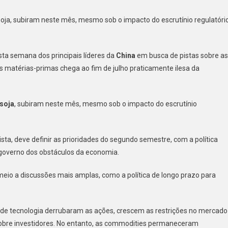
dos
oja, subiram neste mês, mesmo sob o impacto do escrutínio regulatóri
dities
sta semana dos principais líderes da
China
em busca de pistas sobre as
ção
as matérias-primas chega ao fim de julho praticamente ilesa da
soja
, subiram neste mês, mesmo sob o impacto do escrutínio
sta, deve definir as prioridades do segundo semestre, com a política
o governo dos obstáculos da economia.
eio a discussões mais amplas, como a política de longo prazo para
e de tecnologia derrubaram as ações, crescem as restrições no mercado
 sobre investidores. No entanto, as commodities permaneceram