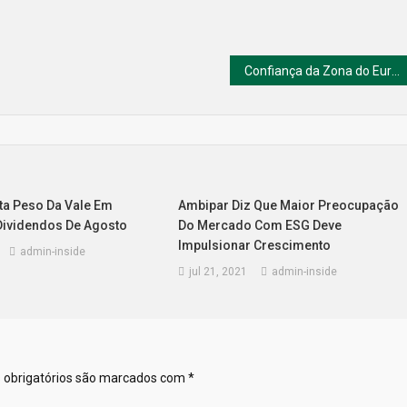
Confiança da Zona do Euro atinge máxima recorde em julho
ta Peso Da Vale Em
Ambipar Diz Que Maior Preocupação
 Dividendos De Agosto
Do Mercado Com ESG Deve
Impulsionar Crescimento
admin-inside
jul 21, 2021
admin-inside
obrigatórios são marcados com
*