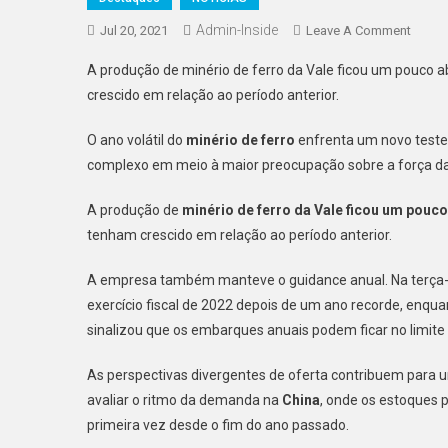
Admin-Inside
On
Jul 20, 2021
Leave A Comment
Merca
A produção de minério de ferro da Vale ficou um pouco
De
crescido em relação ao período anterior.
Minéri
Vive
O ano volátil do
minério de ferro
enfrenta um novo teste
Entre
complexo em meio à maior preocupação sobre a força d
O
Misto
A produção de
minério de ferro da Vale ficou um pouc
De
tenham crescido em relação ao período anterior.
Oferta
E
A empresa também manteve o guidance anual. Na terça-
Dema
exercício fiscal de 2022 depois de um ano recorde, enqu
Incert
sinalizou que os embarques anuais podem ficar no limite i
As perspectivas divergentes de oferta contribuem para
avaliar o ritmo da demanda na
China
, onde os estoques
primeira vez desde o fim do ano passado.