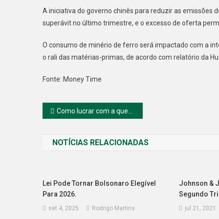
A iniciativa do governo chinês para reduzir as emissões 
superávit no último trimestre, e o excesso de oferta pe
O consumo de minério de ferro será impactado com a inte
o rali das matérias-primas, de acordo com relatório da Hu
Fonte: Money Time
Navegação
Como lucrar com a queda do bitcoin?
de
NOTÍCIAS RELACIONADAS
Post
Lei Pode Tornar Bolsonaro Elegível
Johnson & 
Para 2026.
Segundo Tr
set 4, 2025
Rodrigo Martins
jul 21, 2021