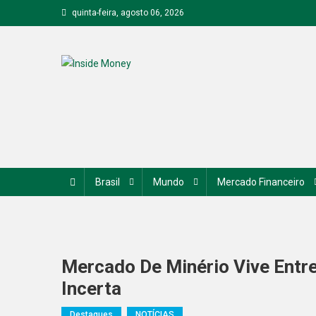
Skip
quinta-feira, agosto 06, 2026
to
content
Inside Money
Brasil
Mundo
Mercado Financeiro
Mercado De Minério Vive Entr
Incerta
Destaques
NOTÍCIAS