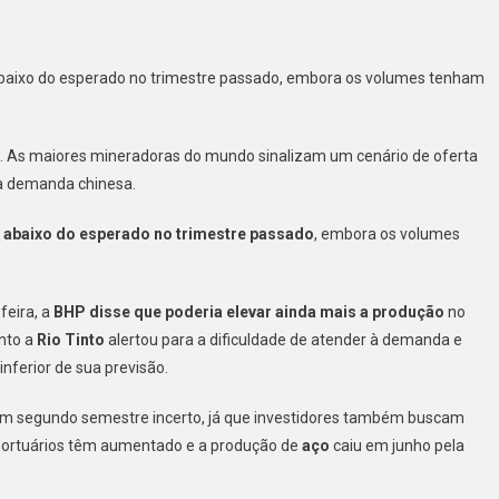
do
 abaixo do esperado no trimestre passado, embora os volumes tenham
o
. As maiores mineradoras do mundo sinalizam um cenário de oferta
a demanda chinesa.
s
o abaixo do esperado no trimestre passado
, embora os volumes
feira, a
BHP disse que poderia elevar ainda mais a produção
no
nda
anto a
Rio Tinto
alertou para a dificuldade de atender à demanda e
a
nferior de sua previsão.
 um segundo semestre incerto, já que investidores também buscam
 portuários têm aumentado e a produção de
aço
caiu em junho pela