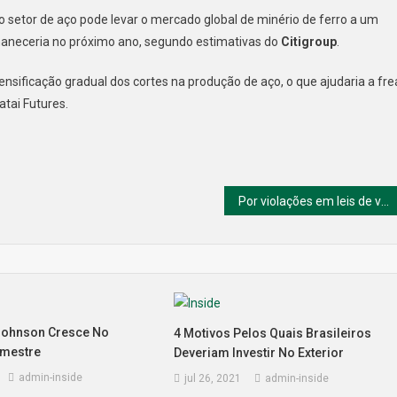
do setor de aço pode levar o mercado global de minério de ferro a um
rmaneceria no próximo ano, segundo estimativas do
Citigroup
.
nsificação gradual dos cortes na produção de aço, o que ajudaria a fre
atai Futures.
Por violações em leis de valores mobiliários, o estado de Nova Jersey impede BlockFi de abrir novas contas
Johnson Cresce No
4 Motivos Pelos Quais Brasileiros
imestre
Deveriam Investir No Exterior
admin-inside
jul 26, 2021
admin-inside