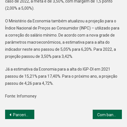
caso de 2022, a meta é de 3,50%, com margem de 1,5 ponto
(2,00% a 5,00%).
O Ministério da Economia também atualizou a projeção para o
Índice Nacional de Preços ao Consumidor (INPC) – utilizado para
a correção do salário mínimo. De acordo com a nova grade de
parâmetros macroeconômicos, a estimativa para a alta do
indicador neste ano passou de 5,05% para 6,20%. Para 2022, a
projeção passou de 3,50% para 3,42%.
Já a estimativa da Economia para a alta do IGP-DI em 2021
passou de 15,21% para 17,40%. Para o próximo ano, a projeção
passou de 4,26 para 4,72%.
Fonte: Infomoney
Navegação
Parceria entre Arezzo e Mercado Livre traz novo conceito para franqueado
Com banco fora das páginas policiais, presidente da Caixa diz estar que o foco está em IPOs, finanças e social
de