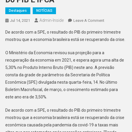
Destaques
NOTÍCIAS
Admin-Inside
On
Jul 14, 2021
Leave A Comment
Revisão
De acordo com a SPE, o resultado do PIB do primeiro trimestre
Do
mostrou que a economia brasileira está se recuperando da crise.
Ministério
Da
O Ministério da Economia revisou sua projeção para a
Economia
recuperação da economia em 2021, e espera agora uma alta de
Traz
5,30% no Produto Interno Bruto (PIB) neste ano. A previsão
Projeção
De
consta da grade de parâmetros da Secretaria de Política
Alta
Econômica (SPE) divulgada nesta quarta-feira, 14. No último
Do
Boletim Macrofiscal, de março, o crescimento estimado para
PIB
este ano era de 3,50%.
E
IPCA
De acordo com a SPE, o resultado do PIB do primeiro trimestre
mostrou que a economia brasileira está se recuperando da crise
econômica causada pela pandemia da covid-19 a taxas mais