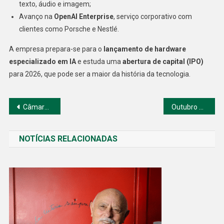
texto, áudio e imagem;
Avanço na
OpenAI Enterprise
, serviço corporativo com
clientes como Porsche e Nestlé.
A empresa prepara-se para o
lançamento de hardware
especializado em IA
e estuda uma
abertura de capital (IPO)
para 2026, que pode ser a maior da história da tecnologia.
Navegação
Câmara Aprova Isenção de IR de Forma Unânime em Vitória de Lira
Outubro Rosa: O Mês da Conscientização Sobre o Câncer de Mama
de
NOTÍCIAS RELACIONADAS
Post