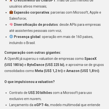
Crescimento do ChatGPT
: mais de 200 milhões de
usuários ativos mensais;
Expansão corporativa
: parcerias com Microsoft, Apple e
Salesforce;
Diversificação de produtos
: desde APIs para empresas
até assistentes pessoais com voz;
Presença global
: operação em mais de 160 países,
incluindo o Brasil.
Comparação com outras gigantes:
A OpenAI já superou o valuation de empresas como
SpaceX
(US$ 180 bi)
e
ByteDance (US$ 225 bi)
, e aproxima-se de grupos
consolidados como
Meta (US$ 1,2 tri)
e
Amazon (US$ 1,8 tri)
.
O que impulsionou a valuation?
Contrato de
US$ 30 bilhões
com a Microsoft para uso
exclusivo em nuvem;
Lançamento da
oGPT-4o
, modelo multimodal que entende