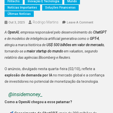
Fintechs
Inovação E Tecnologia
Mundo
Notícias Importantes
Soluções Financeiras
Últimas Notícias
Rodrigo Martins
On
Out 3, 2025
Leave A Comment
ChatGPT
A
OpenAI
, empresa responsável pelo desenvolvimento do
ChatGPT
É
e de modelos de inteligência artificial generativa como o
GPT-4
,
Avaliado
atingiu a marca histórica de
US$ 500 bilhões em valor de mercado
,
Em
tornando-se a
maior startup do mundo
em valuation, segundo
US$
500
relatório das agências Bloomberg e Reuters.
Bi
E
O anúncio, divulgado nesta quarta-feira (02/10), reflete a
Vira
explosão de demanda por IA
no mercado global e a confiança
A
de investidores no potencial de monetização da tecnologia.
Maior
Startup
@insidemoney_
Do
Como a OpenAI chegou a esse patamar?
Mundo