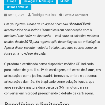
Europa
Inovação E Tecnologia
Mundo
Últimas Notícias
Rodrigo Martins
On
Set 11, 2025
Leave A Comment
ChondroFille
Um gel injetável à base de colágeno chamado
ChondroFiller®
—
O
desenvolvido pela Meidrix Biomedicals em colaboração com o
Gel
Instituto Fraunhofer na Alemanha — está entre as soluções médicas
Que
usadas desde
2013
para regeneração de cartilagem em articulações.
Regenera
Cartilagem.
Apesar disso, recentemente foi tratado nas redes sociais como se
fosse uma novidade absoluta.
O produto é certificado como dispositivo médico CE, indicado
para lesões de grau III ou IV de cartilagem, até cerca de
3 cm²
, em
articulações como joelho, quadril, tornozelo, ombro e pequenas
articulações da mão. Ele é aplicado como solução líquida, que
após injeção e mistura dura cerca de 3-5 minutos para se
converter em hidrogel, preenchendo o defeito de cartilagem.
Benefícios e limitações