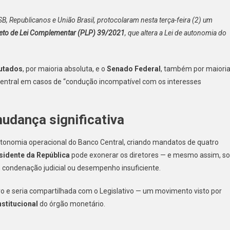
trão
B, Republicanos e União Brasil, protocolaram nesta terça-feira (2) um
nça
eto de Lei Complementar (PLP) 39/2021
, que altera a Lei de autonomia do
gresso
e
utados
, por maioria absoluta, e o
Senado Federal
, também por maiori
nerar
Central em casos de “condução incompatível com os interesses
ula
udança significativa
tonomia operacional do Banco Central, criando mandatos de quatro
sidente da República
pode exonerar os diretores — e mesmo assim, s
 condenação judicial ou desempenho insuficiente.
ivo e seria compartilhada com o Legislativo — um movimento visto por
stitucional
do órgão monetário.