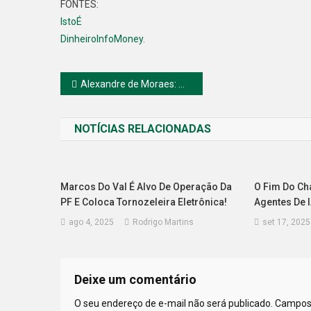
FONTES:
IstoÉ
Dinheiro
InfoMoney
.
Navegação
Alexandre de Moraes: O Imperador Supremo do Brasil
de
NOTÍCIAS RELACIONADAS
Post
Marcos Do Val É Alvo De Operação Da
O Fim Do Cha
PF E Coloca Tornozeleira Eletrônica!
Agentes De I
ago 4, 2025
Rodrigo Martins
set 17, 2025
Deixe um comentário
O seu endereço de e-mail não será publicado.
Campos 