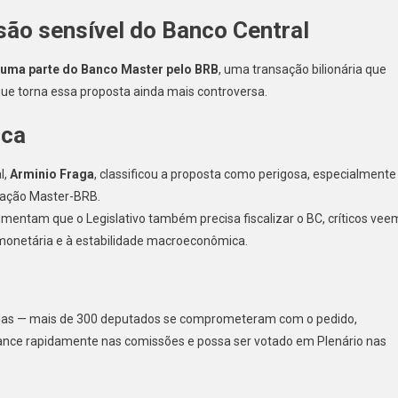
ão sensível do Banco Central
uma parte do Banco Master pelo BRB
, uma transação bilionária que
 que torna essa proposta ainda mais controversa.
ica
l,
Arminio Fraga
, classificou a proposta como perigosa, especialmente
ração Master-BRB.
entam que o Legislativo também precisa fiscalizar o BC, críticos vee
 monetária e à estabilidade macroeconômica.
idas — mais de 300 deputados se comprometeram com o pedido,
ance rapidamente nas comissões e possa ser votado em Plenário nas