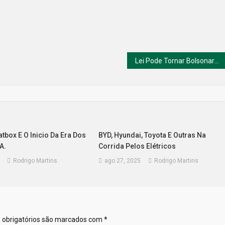
Lei Pode Tornar Bolsonaro Elegível para 2026.
tbox E O Inicio Da Era Dos
BYD, Hyundai, Toyota E Outras Na
A.
Corrida Pelos Elétricos
Rodrigo Martins
ago 27, 2025
Rodrigo Martins
obrigatórios são marcados com
*