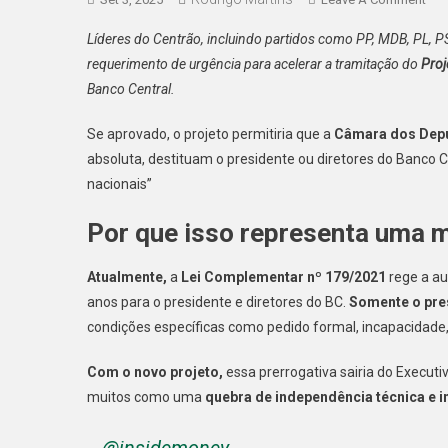
Cen
Líderes do Centrão, incluindo partidos como PP, MDB, PL, PS
Ava
requerimento de urgência para acelerar a tramitação do
Proj
E
Banco Central.
Con
Pod
Se aprovado, o projeto permitiria que a
Câmara dos Dep
Exo
absoluta, destituam o presidente ou diretores do Banco 
Cúp
Do
nacionais”
BC
Por que isso representa uma m
Atualmente,
a
Lei Complementar nº 179/2021
rege a au
anos para o presidente e diretores do BC.
Somente o pre
condições específicas como pedido formal, incapacidade,
Com o novo projeto,
essa prerrogativa sairia do Execut
muitos como uma
quebra de independência técnica e in