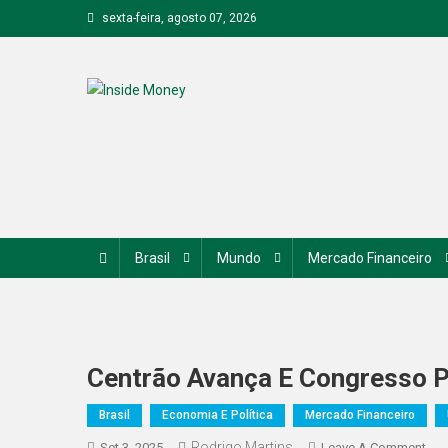
Skip
sexta-feira, agosto 07, 2026
to
content
Inside Money
Brasil
Mundo
Mercado Financeiro
Centrão Avança E Congresso P
Brasil
Economia E Política
Mercado Financeiro
Rodrigo Martins
On
Set 3, 2025
Leave A Comment